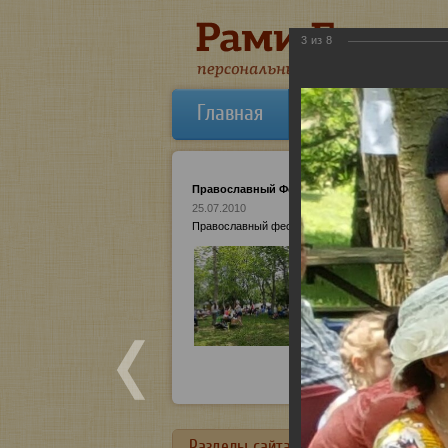
3
из
8
Главная
Об авторе
Православный Фестиваль в Канаде
25.07.2010
Православный фестиваль Семьи в Канаде, куда Ра
Разделы сайта в алфавитном порядк