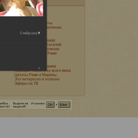
Подарки Рами
Поздравления
Поют святые
Практические советы
Представители в регионах
Притчи
Слайд-шоу:
Рами на радио
Рассылки Рами (архив)
Реальный опыт читателей
Регистрация на обучение
Семинары друзей Рами
Статьи
Ученики Рами
Финансовая поддержка
Хорошие новости со всего мира
Цитаты Рами и Марины
Это интересно и полезно
Эфиры на ТВ