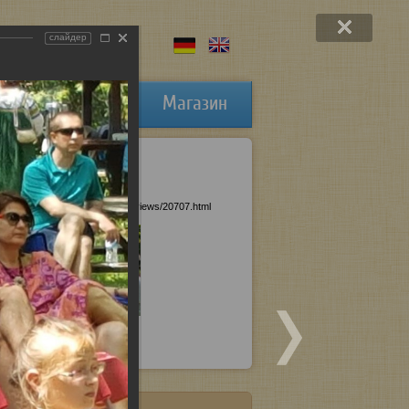
слайдер
Публикации
Магазин
://www.bleckt.com/about/reviews/20707.html