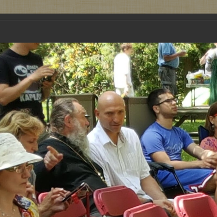
Новости
Аудио
Видео
Обучение
ми был приглашен с докладом. Отзыв от руководства Русской православной церкви http
е: