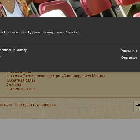
Как построить счастливую личную жизнь
Как стать реальным мужиком
Книги
Книги Рами на Ozon
Книги Рами на Wildberries
Консультации
й Православной Церкви в Канаде, куда Рами был
Лекции
Лунный календарь
Марина Блект
Международная Академия Рами. Восточная Психология
тиваль в Канаде
Увеличить
Международная Академия Рами. Древнеиндийская Астрология
2
Оригинал
Музыка
Новости Международной Академии Рами. Восточная Психология
Новости Международной Академии Рами. Древнеиндийская Астрология
Новости Рами
Новости Тренингового центра «Благодарение» Москва
Обратная связь
Отзывы
Письма о любви
й сайт. Все права защищены.