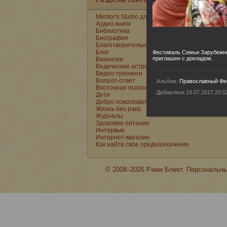
Mentor's Studio для детей и подростков
Аудио-книги
Библиотека
Биография
Благотворительность
Блог
Фестиваль Семьи Зарубежно
приглашен с докладом.
Вакансии
Ведическая астропсихология
Видео-тренинги
Вопрос-ответ
Альбом:
Православный Фес
Восточная психология
Добавлена 19.07.2017 20:0
Дети
Добро пожаловаться
Жизнь без рака
Журналы
Здоровое питание
Интервью
Интернет-магазин
Как найти свое предназначение
© 2008–2026 Рами Блект. Персональны