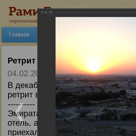
9
из
15
Главная
Об авторе
Новости
Ауди
Ретрит в Дубайе
04.02.2014
В декабре 2014 года состоялся
ретрит в 100 км от Дубай (ОАЭ). --------
---------- Отзывы: Дорогой и ува
Эмиратах! Это лучшая поездка в
отель, а главное- Свамиджи,Вы,Р
приехали. Замечательные, очень