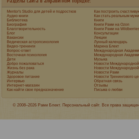
Разделы сайта в алфавитном порядке:
Mentor's Studio для детей и подростков
Как построить счастливу
Аудио-книги
Как стать реальным муж
Библиотека
Книги
Биография
Книги Рами на Ozon
Благотворительность
Книги Рами на Wildberrie
Блог
Консультации
Вакансии
Лекции
Ведическая астропсихология
Лунный календарь
Видео-тренинги
Марина Блект
Вопрос-ответ
Международная Академи
Восточная психология
Международная Академи
Дети
Музыка
Добро пожаловаться
Новости Международной 
Жизнь без рака
Новости Международной 
Журналы
Новости Рами
Здоровое питание
Новости Тренингового ц
Интервью
Обратная связь
Интернет-магазин
Отзывы
Как найти свое предназначение
Письма о любви
© 2008–2026 Рами Блект. Персональный сайт. Все права защище