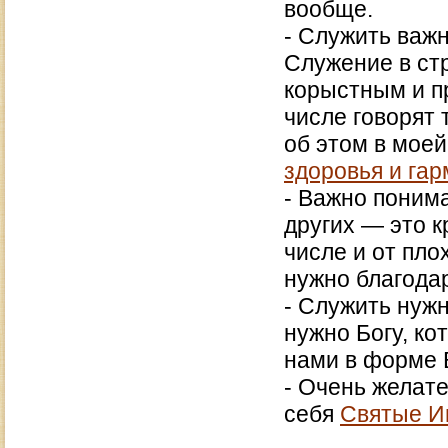
вообще.
- Служить важн
Служение в стр
корыстным и п
числе говорят
об этом в моей
здоровья и га
- Важно понима
других — это к
числе и от пло
нужно благодар
- Служить нужн
нужно Богу, к
нами в форме В
- Очень желате
себя
Святые И