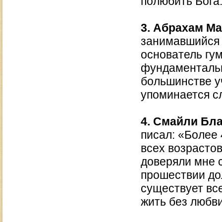
полюбить Бога
3. Абрахам М
занимавшийся 
основатель гу
фундаментальн
большинстве у
упоминается с
4. Смайли Бл
писал: «Более
всех возрасто
доверяли мне с
прошествии дол
существует вс
жить без любви