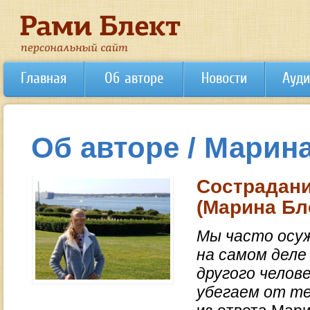
Главная
Об авторе
Новости
Ауди
Об авторе / Марин
Сострадани
(Марина Бл
Мы часто осуж
на самом деле 
другого челове
убегаем от те