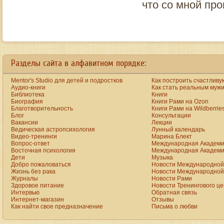
что со мной пр
a
new
https://www.bestreplicawatchsite.org
Разделы сайта в алфавитном порядке:
online.
date
watches
Mentor's Studio для детей и подростков
Как построить счастливу
for
men
Аудио-книги
Как стать реальным муж
on
Библиотека
Книги
the
Биография
Книги Рами на Ozon
best
Благотворительность
Книги Рами на Wildberrie
replica
Блог
Консультации
site.
Вакансии
Лекции
aaa+
www.vibratorstoy.com
Ведическая астропсихология
Лунный календарь
at
Видео-тренинги
Марина Блект
our
Вопрос-ответ
Международная Академи
online
Восточная психология
Международная Академи
shop
Дети
Музыка
for
Добро пожаловаться
Новости Международной 
sale.
rolex
Жизнь без рака
Новости Международной 
click
Журналы
Новости Рами
to
Здоровое питание
Новости Тренингового ц
find
Интервью
Обратная связь
out
Интернет-магазин
Отзывы
more
Как найти свое предназначение
Письма о любви
presents
the
astounding