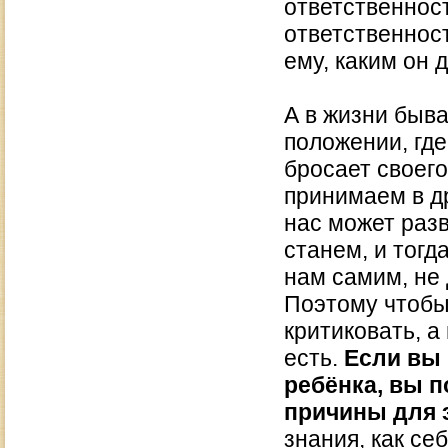
ответственност
ответственност
ему, каким он 
А в жизни быва
положении, где
бросает своего
принимаем в др
нас может раз
станем, и тогд
нам самим, не 
Поэтому чтобы 
критиковать, а
есть.
Если вы 
ребёнка, вы п
причины для 
знания, как се