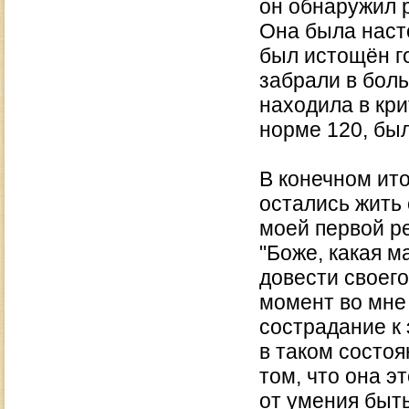
он обнаружил р
Она была насто
был истощён го
забрали в бол
находила в кри
норме 120, был
В конечном ито
остались жить 
моей первой ре
"Боже, какая ма
довести своего
момент во мне
сострадание к 
в таком состоя
том, что она э
от умения быть