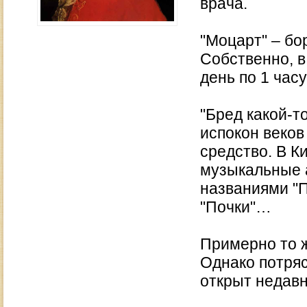
врача.
"Моцарт" – бо
Собственно, в
день по 1 часу
"Бред какой-т
испокон веков
средство. В К
музыкальные а
названиями "П
"Почки"…
Примерно то ж
Однако потря
открыт недавн