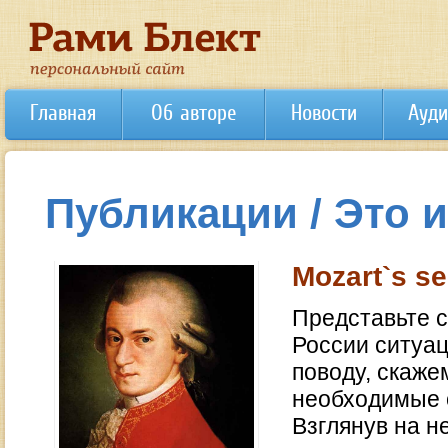
Главная
Об авторе
Новости
Ауди
Публикации / Это 
Mozart`s se
Представьте с
России ситуац
поводу, скаже
необходимые о
Взглянув на н