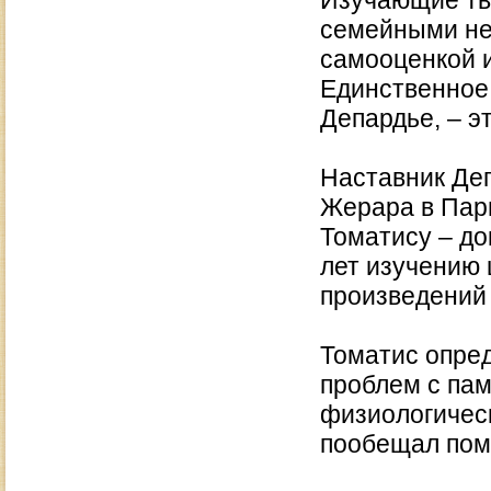
Изучающие тв
семейными не
самооценкой 
Единственное,
Депардье, – э
Наставник Деп
Жерара в Пар
Томатису – до
лет изучению
произведений
Томатис опред
проблем с пам
физиологическ
пообещал пом