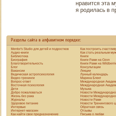
нравится эта м
я родилась в п
Разделы сайта в алфавитном порядке:
Mentor's Studio для детей и подростков
Как построить счастлив
Аудио-книги
Как стать реальным му
Библиотека
Книги
Биография
Книги Рами на Ozon
Благотворительность
Книги Рами на Wildberri
Блог
Консультации
Вакансии
Лекции
Ведическая астропсихология
Лунный календарь
Видео-тренинги
Марина Блект
Вопрос-ответ
Международная Академ
Восточная психология
Международная Академ
Дети
Музыка
Добро пожаловаться
Новости Международной
Жизнь без рака
Новости Международной
Журналы
Новости Рами
Здоровое питание
Новости Тренингового 
Интервью
Обратная связь
Интернет-магазин
Отзывы
Как найти свое предназначение
Письма о любви