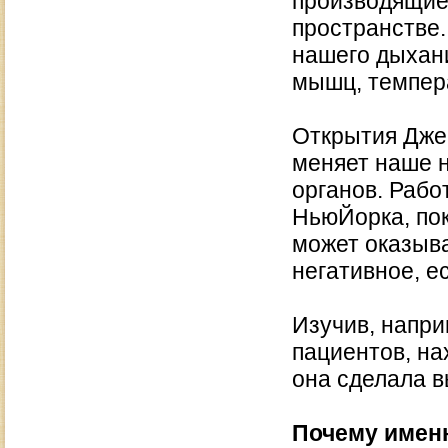
производящие
пространстве.
нашего дыхани
мышц, темпера
Открытия Дже
меняет наше 
органов. Рабо
НьюЙорка, пок
может оказыва
негативное, е
Изучив, напри
пациентов, на
она сделала в
Почему имен