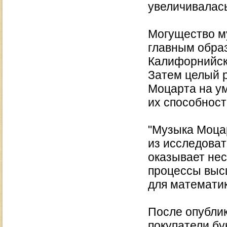
увеличивалась
Могущество м
главным образ
Калифорнийско
Затем целый 
Моцарта на у
их способнос
"Музыка Моцар
из исследоват
оказывает не
процессы выс
для математик
После опублик
покупатели бу