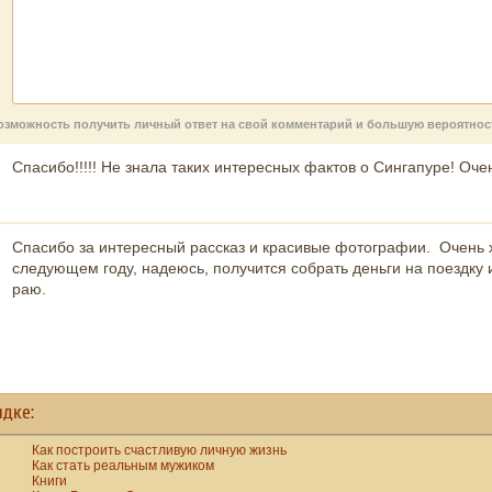
ь возможность получить личный ответ на свой комментарий и большую вероятно
Спасибо!!!!! Не знала таких интересных фактов о Сингапуре! Очен
Спасибо за интересный рассказ и красивые фотографии. Очень х
следующем году, надеюсь, получится собрать деньги на поездку 
раю.
ядке:
Как построить счастливую личную жизнь
Как стать реальным мужиком
Книги