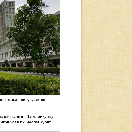
наркотики присуждается
можно курить. За марихуану
ников хотя бы иногда курят