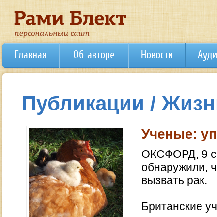
Главная
Об авторе
Новости
Ауди
Публикации / Жизн
Ученые: у
ОКСФОРД, 9 с
обнаружили, ч
вызвать рак.
Британские у