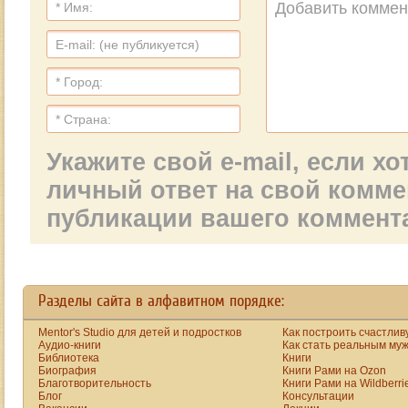
Укажите свой e-mail, если х
личный ответ на свой комм
публикации вашего коммент
Разделы сайта в алфавитном порядке:
Mentor's Studio для детей и подростков
Как построить счастлив
Аудио-книги
Как стать реальным му
Библиотека
Книги
Биография
Книги Рами на Ozon
Благотворительность
Книги Рами на Wildberri
Блог
Консультации