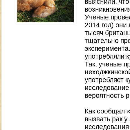
выяснили, что
возникновения
Ученые провел
2014 год) они
тысяч британц
тщательно пр
эксперимента.
употребляли к
Так, ученые п
неходжкинской
употребляет к
исследование 
вероятность р
Как сообщал 
вызвать рак у
исследования 