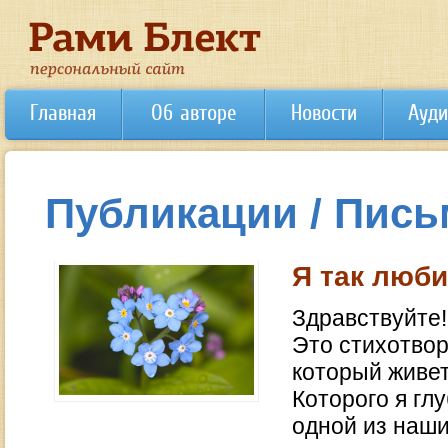
Главная
Об авторе
Новости
Ауди
Публикации / Пись
Я так люби
Здравствуйте!
Это стихотвор
который живет
Которого я гл
одной из наши