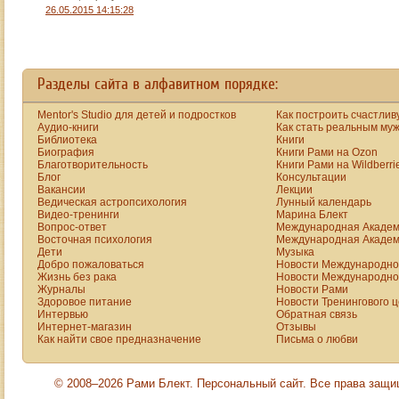
26.05.2015 14:15:28
Разделы сайта в алфавитном порядке:
Mentor's Studio для детей и подростков
Как построить счастлив
Аудио-книги
Как стать реальным му
Библиотека
Книги
Биография
Книги Рами на Ozon
Благотворительность
Книги Рами на Wildberri
Блог
Консультации
Вакансии
Лекции
Ведическая астропсихология
Лунный календарь
Видео-тренинги
Марина Блект
Вопрос-ответ
Международная Академ
Восточная психология
Международная Академ
Дети
Музыка
Добро пожаловаться
Новости Международной
Жизнь без рака
Новости Международной
Журналы
Новости Рами
Здоровое питание
Новости Тренингового 
Интервью
Обратная связь
Интернет-магазин
Отзывы
Как найти свое предназначение
Письма о любви
© 2008–2026 Рами Блект. Персональный сайт. Все права защ