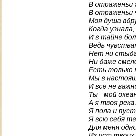
В отраженьи 
В отраженьи 
Моя душа вдру
Когда узнала,
И в тайне бо
Ведь чувства
Нет ни стыда
Ни даже смело
Есть только м
Мы в настоящ
И все не важно
Ты - мой океан
А я твоя река
Я пола и пуст
Я всю себя те
Для меня одн
Из уст твоих