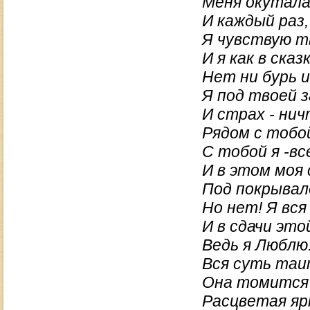
Меня окутала
И каждый раз,
Я чувствую т
И я как в сказ
Нет ни бурь и
Я под твоей 
И страх - нич
Рядом с тобо
С тобой я -все
И в этом моя 
Под покрывало
Но нет! Я вся
И в сдачи это
Ведь я Люблю..
Вся суть таи
Она томится 
Расцветая яр