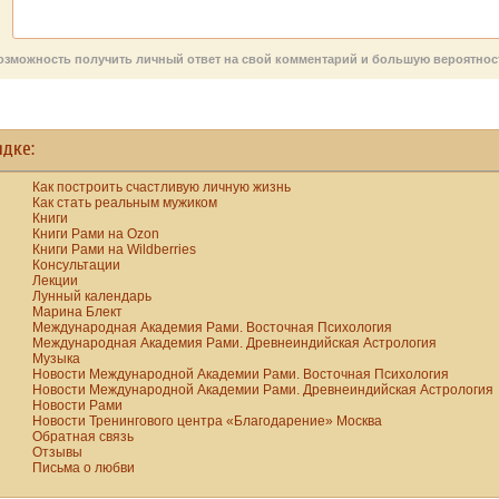
эволюции всего
осознает, что он
часто, как и
человечества.
торговец
женщин, но их как
смертью. Так
ни странно,
ь возможность получить личный ответ на свой комментарий и большую вероятно
произошло с
вакцинировать не
торопятся.
нашим героем.
ядке:
Как построить счастливую личную жизнь
Как стать реальным мужиком
Книги
Книги Рами на Ozon
Книги Рами на Wildberries
Консультации
Лекции
Лунный календарь
Марина Блект
Международная Академия Рами. Восточная Психология
Международная Академия Рами. Древнеиндийская Астрология
Музыка
Новости Международной Академии Рами. Восточная Психология
Новости Международной Академии Рами. Древнеиндийская Астрология
Новости Рами
Новости Тренингового центра «Благодарение» Москва
Обратная связь
Отзывы
Письма о любви