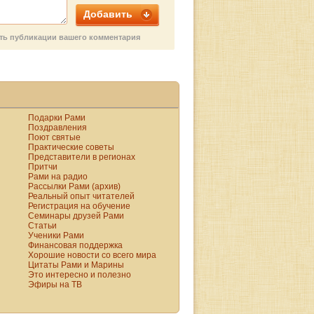
всем. Нации,
Добавить
которые поверили в
это, сейчас просто
сть публикации вашего комментария
вымирают.
Подарки Рами
Поздравления
Поют святые
Практические советы
Представители в регионах
Притчи
Рами на радио
Рассылки Рами (архив)
Реальный опыт читателей
Регистрация на обучение
Семинары друзей Рами
Статьи
Ученики Рами
Финансовая поддержка
Хорошие новости со всего мира
Цитаты Рами и Марины
Это интересно и полезно
Эфиры на ТВ