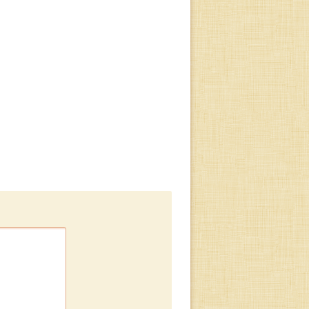
Истины, наукой и,
самое главное,
утверждениями
ез
просветленных
.
мудрецов,
заменяются почти
насильно на
абсурдные и
нелепые. Например
то, что семья не
ные
важна и ее нужно
сть
разрущить, что
разврат и
ами
растление
подростков - это
хорошо и т. д. И
-
хотя ясно можно
,
увидеть, что за
последние 20-40
лет произошли
чудовищные
изменения в
обществе на всех
уровнях, кризис во