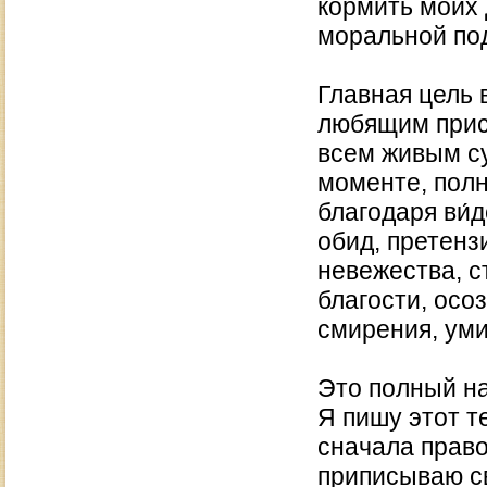
кормить моих 
моральной под
Главная цель 
любящим прис
всем живым с
моменте, полн
благодаря ви́
обид, претенз
невежества, с
благости, осо
смирения, уми
Это полный на
Я пишу этот т
сначала правой
приписываю св