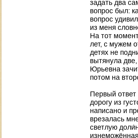
задать два са
вопрос был: к
вопрос удивил
из меня словн
На тот момент
лет, с мужем 
детях не подн
вытянула две,
Юрьевна зачит
потом на втор
Первый ответ 
дорогу из густ
написано и пр
врезалась мне
светлую доли́
изнеможённая 