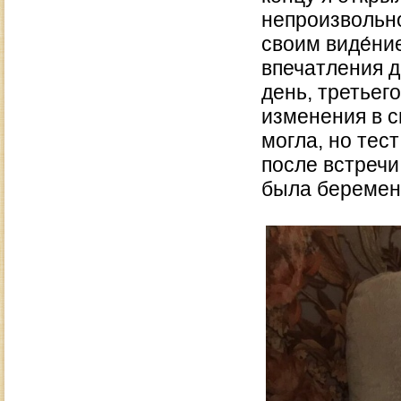
непроизвольно
своим виде́ни
впечатления 
день, третьег
изменения в с
могла, но тес
после встречи
была беремен