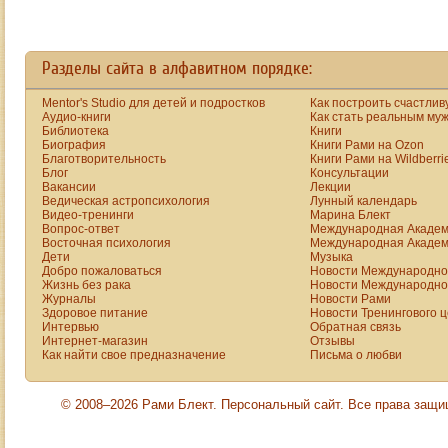
Разделы сайта в алфавитном порядке:
Mentor's Studio для детей и подростков
Как построить счастлив
Аудио-книги
Как стать реальным му
Библиотека
Книги
Биография
Книги Рами на Ozon
Благотворительность
Книги Рами на Wildberri
Блог
Консультации
Вакансии
Лекции
Ведическая астропсихология
Лунный календарь
Видео-тренинги
Марина Блект
Вопрос-ответ
Международная Академ
Восточная психология
Международная Академ
Дети
Музыка
Добро пожаловаться
Новости Международной
Жизнь без рака
Новости Международной
Журналы
Новости Рами
Здоровое питание
Новости Тренингового 
Интервью
Обратная связь
Интернет-магазин
Отзывы
Как найти свое предназначение
Письма о любви
© 2008–2026 Рами Блект. Персональный сайт. Все права защ