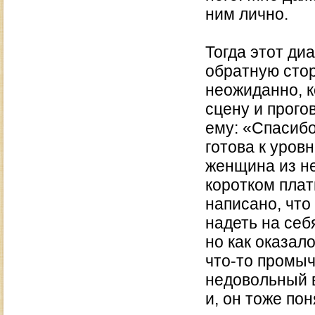
ним лично.
Тогда этот ди
обратную стор
неожиданно, к
сцену и прогов
ему: «Спасибо
готова к уров
женщина из н
коротком плат
написано, что
надеть на себ
но как оказало
что-то промыч
недовольный в
и, он тоже по