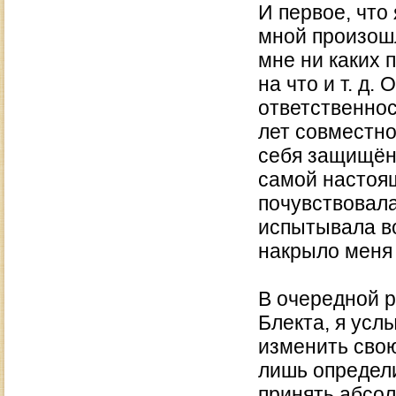
И первое, что 
мной произошл
мне ни каких 
на что и т. д.
ответственнос
лет совместно
себя защищён
самой настоящ
почувствовала
испытывала в
накрыло меня 
В очередной р
Блекта, я усл
изменить свою
лишь определи
принять абсол