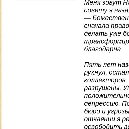
Меня зовут На
совету я нач
— Божественн
сначала прав
делать уже б
трансформиро
благодарна.
Пять лет наза
рухнул, оста
коллекторов.
разрушены. Уп
положительно
депрессию. П
бюро и угроз
отчаянии я р
освободить вс