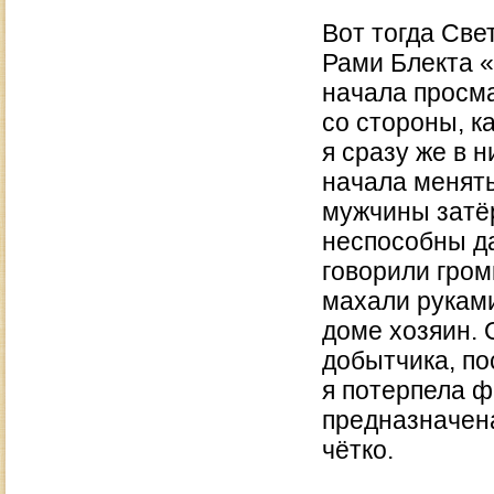
Вот тогда Све
Рами Блекта 
начала просма
со стороны, 
я сразу же в н
начала менят
мужчины затё
неспособны да
говорили гром
махали руками
доме хозяин. 
добытчика, по
я потерпела ф
предназначена
чётко.