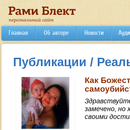
Главная
Об авторе
Новости
Ауди
Публикации / Реал
Как Божес
самоубийс
Здравствуйте
замечено, но
своими дости