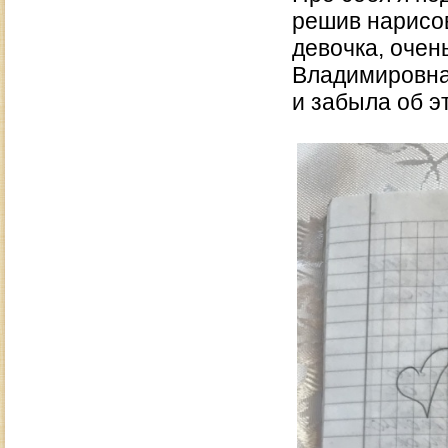
решив нарисов
девочка, оче
Владимировна 
и забыла об э