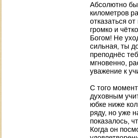
Абсолютно был
километров ра
отказаться от 
громко и чётко
Богом! Не уход
сильная, ты д
преподнёс теб
мгновенно, ра
уважение к уч
С того момент
духовным учи
юбке ниже кол
ряду, но уже н
показалось, ч
Когда он посм
удовлетворени