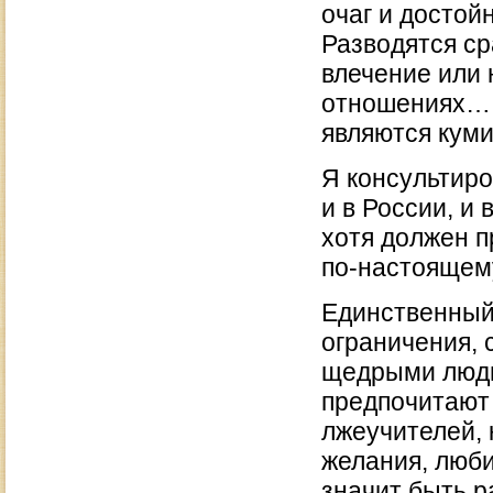
очаг и достой
Разводятся ср
влечение или
отношениях… 
являются кум
Я консультиро
и в России, и 
хотя должен п
по-настоящему
Единственный 
ограничения, 
щедрыми людь
предпочитают 
лжеучителей, 
желания, люби
значит быть р