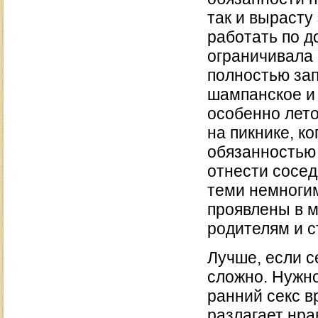
так и вырасту
работать по д
ограничивала 
полностью за
шампанское и 
особенно лето
на пикнике, к
обязанностью 
отнести сосед
теми немноги
проявлены в м
родителям и с
Лучше, если с
сложно. Нужно
ранний секс в
разлагает нра