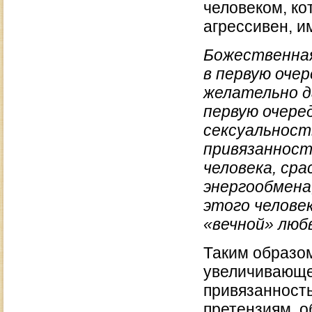
человеком, ко
агрессивен, и
Божественная
в первую очер
желательно д
первую очере
сексуальность
привязанност
человека, ср
энергообмена
этого человек
«вечной» люб
Таким образом
увеличивающе
привязанность
претензиям, о