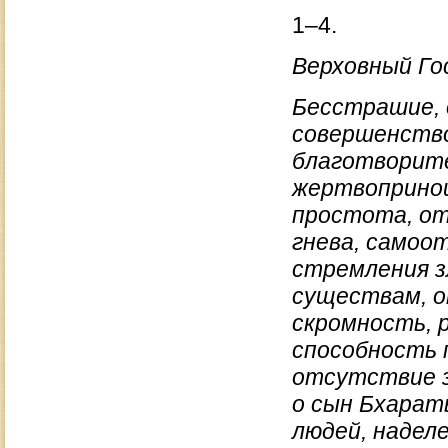
1–4.
Верховный Гос
Бесстрашие, 
совершенство
благотворите
жертвопринош
простота, от
гнева, самоо
стремления з
существам, о
скромность, 
способность 
отсутствие з
о сын Бхарат
людей, надел