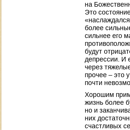
на Божествен
Это состояние
«наслаждался»
более сильны
сильнее его м
противоположн
будут отрицат
депрессии. И 
через тяжелые
прочее – это у
почти невозм
Хорошим прим
жизнь более б
но и заканчив
них достаточно
счастливых с