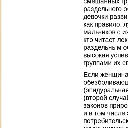
смешанных гру
раздельного о
девочки разви
как правило, 
мальчиков с и
кто читает лек
раздельным об
высокая успе
группами их с
Если женщина
обезболивающ
(эпидуральная
(второй случа
законов прир
и в том числе 
потребительск