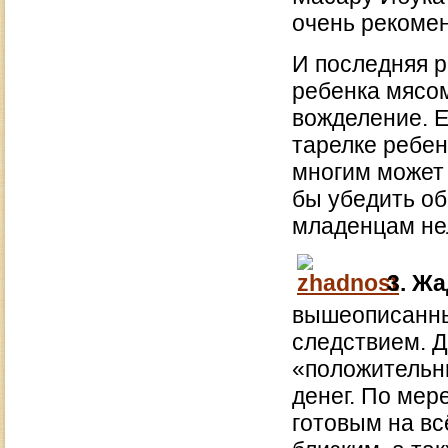
очень рекоме
И последняя р
ребенка мясом
вожделение. Е
тарелке ребен
многим может 
бы убедить о
младенцам не
3.
Жа
вышеописанны
следствием. Д
«положительн
денег. По мер
готовым на вс