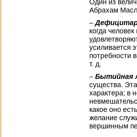
Один из вели
Абрахам Масло
–
Д
ефицитар
когда человек
удовлетворяют
усиливается э
потребности в
т. д.
–
Бытийная 
существа. Эта
характера; в 
невмешательст
какое оно ест
желание служи
вершинным пе