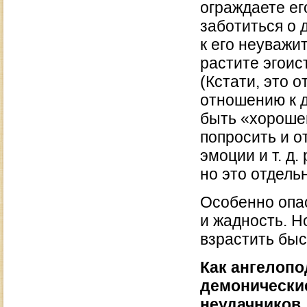
ограждаете его
заботиться о 
к его неуважи
растите эгоис
(Кстати, это 
отношению к д
быть «хороше
попросить и о
эмоции и т. д
но это отдель
Особенно опас
и жадность. Н
взрастить быс
Как ангелоп
демонические
неудачников