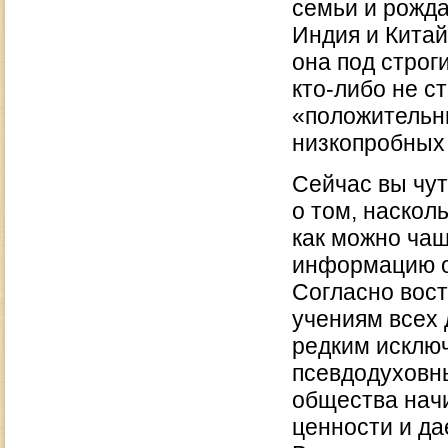
семьи и рожда
Индия и Китай
она под строг
кто-либо не с
«положительны
низкопробных 
Сейчас вы чут
о том, наскол
как можно чащ
информацию о 
Согласно вост
учениям всех 
редким исключ
псевдодуховны
общества начи
ценности и да