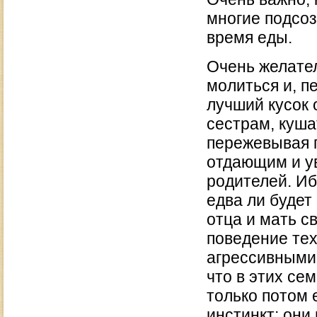
многие подсо
время еды.
Очень желател
молиться и, п
лучший кусок 
сестрам, куша
пережевывая 
отдающим и у
родителей. Иб
едва ли будет
отца и мать с
поведение тех
агрессивными 
что в этих се
только потом 
инстинкт: они