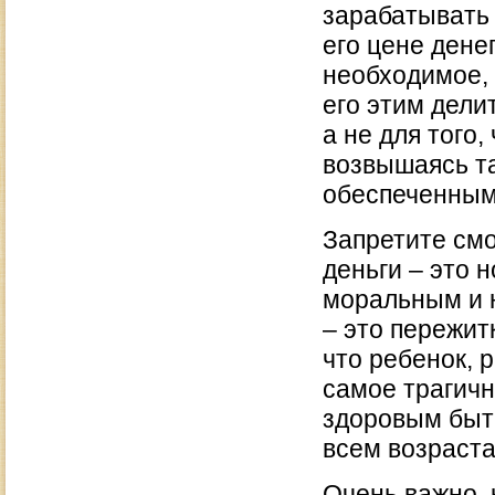
зарабатывать 
его цене дене
необходимое, 
его этим дели
а не для того,
возвышаясь т
обеспеченным
Запретите смо
деньги – это 
моральным и 
– это пережит
что ребенок, 
самое трагичн
здоровым быть
всем возраста
Очень важно, к