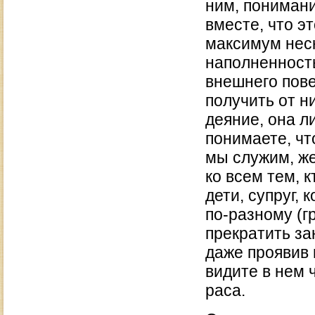
ним, понимани
вместе, что э
максимум неск
наполненность
внешнего пов
получить от н
деяние, она л
понимаете, чт
мы служим, же
ко всем тем, 
дети, супруг, 
по-разному (г
прекратить за
даже проявив 
видите в нем 
раса.