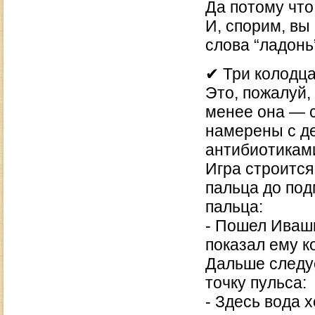
Да потому что
И, спорим, вы
слова “ладонь
✔ Три колодц
Это, пожалуй,
менее она — с
намерены с де
антибиотиками
Игра строится
пальца до по
пальца:
- Пошел Ивашк
показал ему 
Дальше следуе
точку пульса:
- Здесь вода 