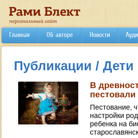
Главная
Об авторе
Новости
Ауди
Публикации / Дети
В древност
пестовали
Пестование, ч
настройки род
ребенка на би
старославянск