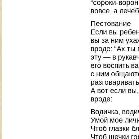
“сороки-ворон
вовсе, а лече
Пестование
Если вы ребен
вы за ним уха
вроде: “Ах ты 
эту — в рукав
его воспитыва
с ним общаютс
разговариват
А вот если вы
вроде:
Водичка, води
Умой мое личи
Чтоб глазки б
Чтоб щечки го