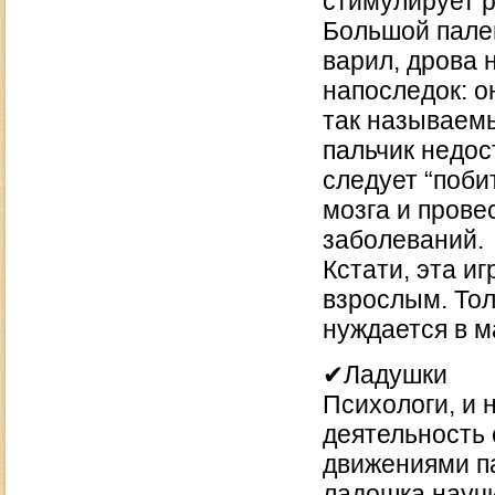
стимулирует р
Большой палец
варил, дрова 
напоследок: о
так называем
пальчик недос
следует “поби
мозга и пров
заболеваний.
Кстати, эта и
взрослым. Тол
нуждается в 
✔Ладушки
Психологи, и 
деятельность 
движениями па
ладошка научи