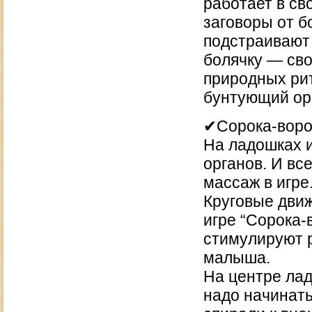
работает в св
заговоры от б
подстраивают 
болячку — сво
природных рит
бунтующий орг
✔Сорока-вор
На ладошках и
органов. И все
массаж в игре
Круговые движ
игре “Сорока-
стимулируют р
малыша.
На центре лад
надо начинать