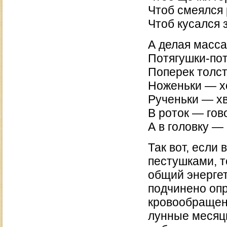
Чтоб смеялся 
Чтоб кусался 
А делая масса
Потягушки-по
Поперек толс
Ноженьки — х
Рученьки — х
В роток — гов
А в головку 
Так вот, если
пестушками, т
общий энергет
подчинено оп
кровообращен
лунные месяцы