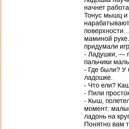
начнет работа
Тонус мышц и 
нарабатываютс
поверхности… 
маминой руке.
придумали игр
- Ладушки, — 
пальчики малы
- Где были? У
ладошке.
- Что ели? Ка
- Пили просто
- Кыш, полете
момент: малыш
ладонь на кру
Понятно вам т