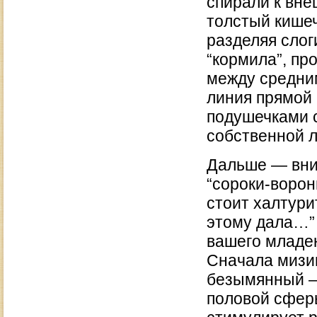
спирали к вне
толстый кишеч
разделяя слог
“кормила”, пр
между средни
линия прямой 
подушечками 
собственной л
Дальше — вним
“сороки-ворон
стоит халтури
этому дала…” 
вашего младен
Сначала мизин
безымянный —
половой сфер