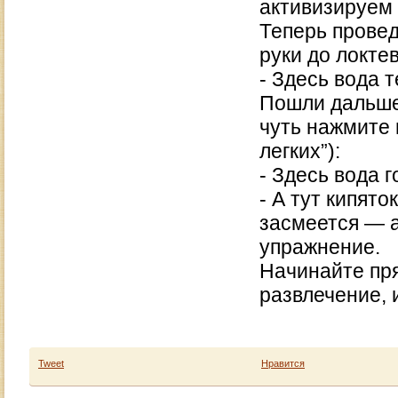
активизируем
Теперь провед
руки до локтев
- Здесь вода 
Пошли дальше,
чуть нажмите 
легких”):
- Здесь вода 
- А тут кипят
засмеется — а
упражнение.
Начинайте пря
развлечение, 
Tweet
Нравится