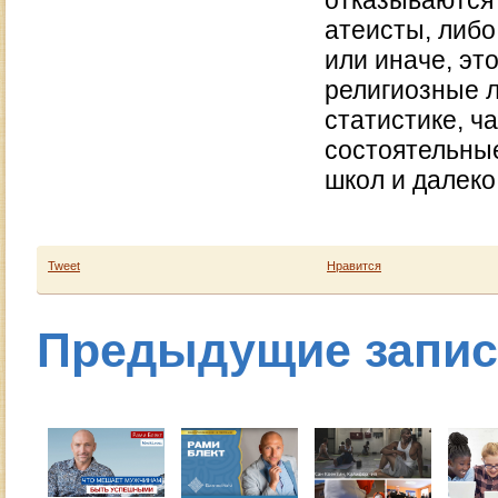
отказываются 
атеисты, либо
или иначе, эт
религиозные л
статистике, ч
состоятельные
школ и далеко
Tweet
Нравится
Предыдущие запи