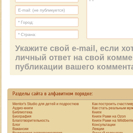
лет назад: 
значительного 
ли так
Сочи).
влияния Раху 
праздновать
и Кету в 
Новый год,
благости 
чтобы не
(конечно, не в 
пришлось
чистой 
выживать
благости). Это 
после
город, где 
праздника?
Укажите свой e-mail, если х
практически 
нет 
личный ответ на свой комм
преступности, 
публикации вашего коммент
где 
достаточно 
чисто и много 
разных 
проектов.
Разделы сайта в алфавитном порядке:
Mentor's Studio для детей и подростков
Как построить счастлив
Аудио-книги
Как стать реальным му
Библиотека
Книги
Биография
Книги Рами на Ozon
Благотворительность
Книги Рами на Wildberri
Блог
Консультации
Вакансии
Лекции