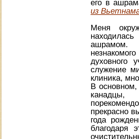
его в ашрам
из Вьетнам
Меня окру
находилась
ашрамом. 
незнакомо
духовного 
служение ми
клиника, мно
В основном,
канадцы
порекомендо
прекрасно вы
года рожден
благодаря 
очистительн