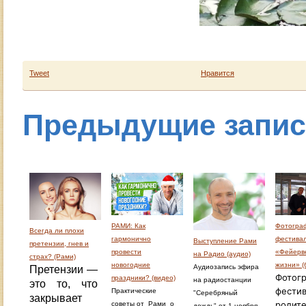
Tweet
Нравится
Предыдущие запи
РАМИ: Как
Фотогра
Всегда ли плохи
гармонично
фестива
Выступление Рами
претензии, гнев и
провести
«Фейерве
на Радио (аудио)
страх? (Рами)
новогодние
жизни» (
Аудиозапись эфира
Претензии —
Фотогр
праздники? (видео)
на радиостанции
это то, что
фести
Практические
"Серебряный
закрывает
родите
советы от Рами о
дождь" от 1 ноября