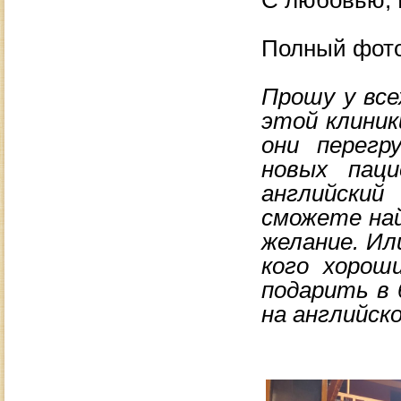
С любовью, 
Полный фото
Прошу у все
этой клиник
они перегр
новых пац
английски
сможете най
желание. Ил
кого хорош
подарить в 
на английск