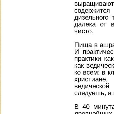
выращиваются
содержится
дизельного 
далека от в
чисто.
Пища в ашрам
И практичес
практики ка
как ведичес
ко всем: в к
христиане,
ведической
следуешь, а
В 40 минут
древнейших