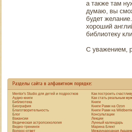
а также там ну
думаю, вы смож
будет желание.
хороший англий
библиотеку кли
С уважением, 
Разделы сайта в алфавитном порядке:
Mentor's Studio для детей и подростков
Как построить счастлив
Аудио-книги
Как стать реальным му
Библиотека
Книги
Биография
Книги Рами на Ozon
Благотворительность
Книги Рами на Wildberri
Блог
Консультации
Вакансии
Лекции
Ведическая астропсихология
Лунный календарь
Видео-тренинги
Марина Блект
Вопрос-ответ
Международная Академ