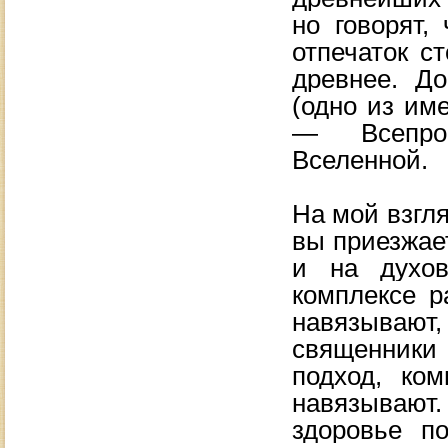
но говорят,
отпечаток с
древнее.
До
(одно из им
— Всепрон
Вселенной.
На мой взгл
вы приезжает
и на духов
комплексе р
навязывают
священники
подход, ком
навязывают
здоровье по