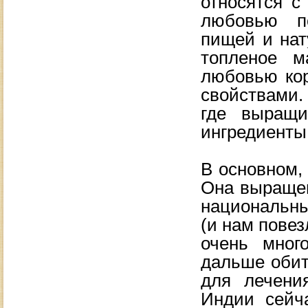
относятся с
любовью п
пищей и нат
топленое м
любовью кор
свойствами.
где выращи
ингредиенты
В основном, 
Она выращена
национальны
(и нам повез
очень мног
дальше обит
для лечения
Индии сейч