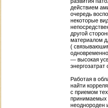
развития пато
действием ам
очередь воспо
некоторые ви
непосредстве
другой сторо
материалом д
( связываюши
одновременно 
— высокая ус
энергозатрат
Работая в обл
найти коррел
с приемом те
принимаемых п
неоднороден 