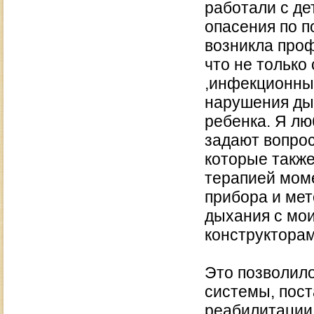
работали с де
опасения по п
возникла проф
что не тольк
,инфекционные
нарушения ды
ребенка. Я лю
задают вопрос
которые такж
терапией мом
прибора и ме
дыхания с мо
конструкторам
Это позволил
системы, пост
реабилитации