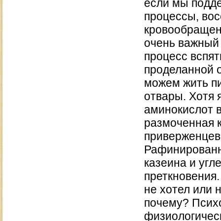
если мы подд
процессы, во
кровообращени
очень важный 
процесс вспят
проделанной 
можем жить пи
отвары. Хотя 
аминокислот в
размоченная к
приверженцев
Рафинированн
казеина и уг
преткновения.
не хотел или н
почему? Психо
физиологичес