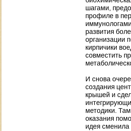
биохимическа
шагами, пред
профиле в пе
иммунологами
развития боле
организации п
кирпичики вое
совместить п
метаболическ
И снова очере
создания цент
крышей и сде
интегрирующи
методики. Там
оказания помо
идея сменила 