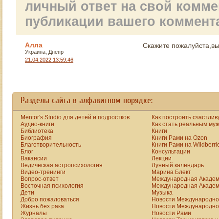
личный ответ на свой комм
публикации вашего коммент
Алла
Скажите пожалуйста,вы
Украина, Днепр
21.04.2022 13:59:46
Разделы сайта в алфавитном порядке:
Mentor's Studio для детей и подростков
Как построить счастлив
Аудио-книги
Как стать реальным му
Библиотека
Книги
Биография
Книги Рами на Ozon
Благотворительность
Книги Рами на Wildberri
Блог
Консультации
Вакансии
Лекции
Ведическая астропсихология
Лунный календарь
Видео-тренинги
Марина Блект
Вопрос-ответ
Международная Академ
Восточная психология
Международная Академ
Дети
Музыка
Добро пожаловаться
Новости Международной
Жизнь без рака
Новости Международной
Журналы
Новости Рами