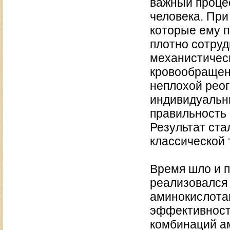
важный проце
человека. При
которые ему п
плотно сотруд
механистичес
кровообращени
неплохой рео
индивидуальн
правильность
Результат ста
классической 
Время шло и 
реализовался 
аминокислотам
эффективност
комбинаций а