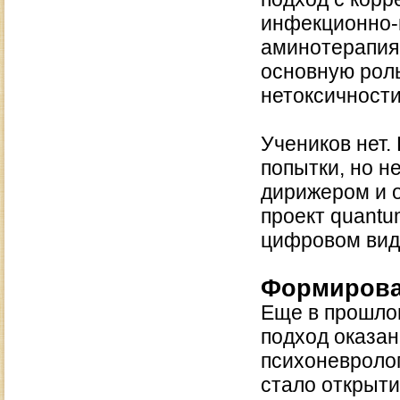
инфекционно-п
аминотерапия,
основную рол
нетоксичности
Учеников нет.
попытки, но н
дирижером и 
проект quantu
цифровом вид
Формирова
Еще в прошлом
подход оказа
психоневроло
стало открыти