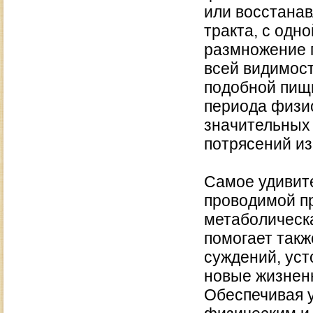
или восстанав
тракта, с одн
размножение 
всей видимост
подобной пищи
периода физио
значительных
потрясений из
Самое удивите
проводимой п
метаболическа
помогает такж
суждений, уст
новые жизненн
Обеспечивая 