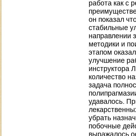
работа как с р
преимуществе
он показал чт
стабильные ул
направлении 
методики и п
этапом оказа
улучшение раб
инструктора Л
количество н
задача полнос
полипрагмазии
удавалось. Пр
лекарственных
убрать назнач
побочные дейс
выражалось о