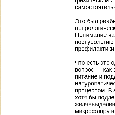
физическим и
самостоятельн
Это был реаб
неврологичес
Понимание чак
постурологию 
профилактики
Что есть это 
вопрос — как 
питание и по
натуропатиче
процессом. В
хотя бы подде
желчевыделен
микрофлору н