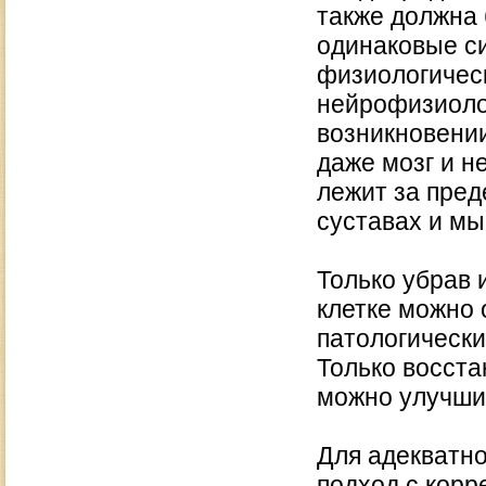
также должна 
одинаковые с
физиологичес
нейрофизиолог
возникновении
даже мозг и н
лежит за пред
суставах и м
Только убрав 
клетке можно 
патологически
Только восста
можно улучши
Для адекватн
подход с корр