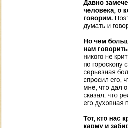
Давно замече
человека, о 
говорим.
Поэт
думать и гово
Но чем больш
нам говорить
никого не кри
по гороскопу 
серьезная бол
спросил его, ч
мне, что дал о
сказал, что р
его духовная 
Тот, кто нас
карму и заби