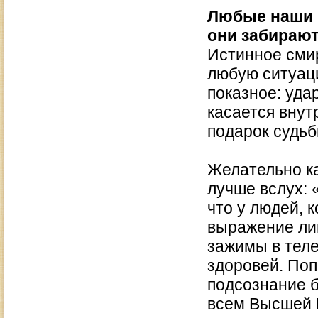
Любые наши 
они забирают
Истинное сми
любую ситуаци
показное: уда
касается вну
подарок судьб
Желательно ка
лучше вслух: 
что у людей, 
выражение лиц
зажимы в теле
здоровей. Поп
подсознание б
всем Высшей В