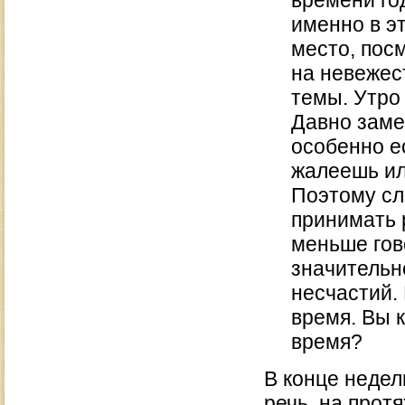
времени го
именно в э
место, пос
на невежес
темы. Утро
Давно замеч
особенно е
жалеешь ил
Поэтому сл
принимать 
меньше гов
значительн
несчастий. 
время. Вы 
время?
В конце недел
речь, на протя