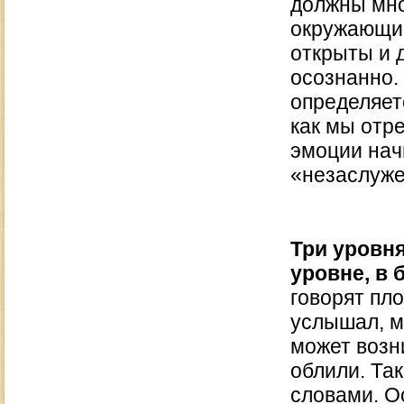
должны мног
окружающие
открыты и 
осознанно.
определяет
как мы отре
эмоции нач
«незаслужен
Три уровня
уровне, в 
говорят пл
услышал, м
может возн
облили. Та
словами. О