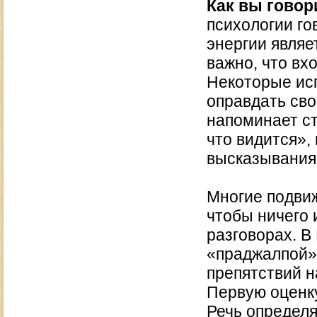
Как вы говори
психологии го
энергии являе
важно, что вх
Некоторые исп
оправдать сво
напоминает ст
что видится»,
высказывания
Многие подвиж
чтобы ничего 
разговорах. В
«праджалпой».
препятствий н
Первую оценку
Речь определя