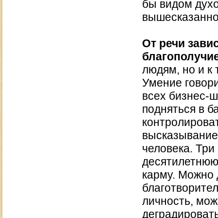
бы видом духо
вышесказанно
От речи зави
благополучи
людям, но и к
Умение говори
всех бизнес-ш
подняться в б
контролироват
высказывание 
человека. Три
десятилетнюю
карму. Можно 
благотворител
личность, мож
деградироват