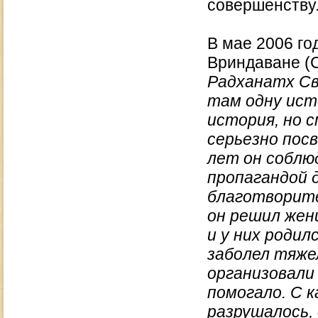
совершенству
В мае 2006 го
Вриндаване (
Радханатх Св
там одну ист
история, но с
серьезно посв
лет он соблю
пропагандой 
благотворите
он решил жени
и у них родил
заболел тяже
организовали 
помогало. С 
разрушалось,