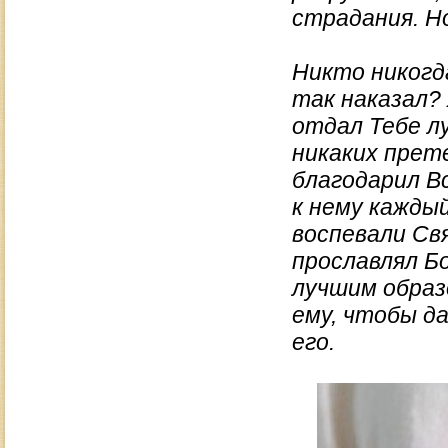
страдания. Н
Никто никогда
так наказал? 
отдал Тебе л
никаких прет
благодарил В
к нему кажды
воспевали Свя
прославлял Бо
лучшим образ
ему, чтобы д
его.