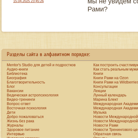
мы не увидем с
15.04.2025 23:45:26
Рами?
ay
the big ten started fees are raised yet unfortunately customers continues to be feel valu
Разделы сайта в алфавитном порядке:
Mentor's Studio для детей и подростков
Как построить счастливу
Аудио-книги
Как стать реальным муж
Библиотека
Книги
Биография
Книги Рами на Ozon
Благотворительность
Книги Рами на Wildberrie
Блог
Консультации
Вакансии
Лекции
Ведическая астропсихология
Лунный календарь
Видео-тренинги
Марина Блект
Вопрос-ответ
Международная Академи
Восточная психология
Международная Академи
Дети
Музыка
Добро пожаловаться
Новости Международной 
Жизнь без рака
Новости Международной 
Журналы
Новости Рами
Здоровое питание
Новости Тренингового ц
Интервью
Обратная связь