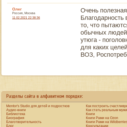
Олег
Очень полезна
Россия, Москва
Благодарность 
11.02.2021 22:38:36
то, что пытаютс
обычных людей,
утюга - поголов
для каких целей
ВОЗ, Роспотреб
bestreplicawatchsite
emphasizes massive essentials. cheap
https://vapes-pen.com
sale. 
Разделы сайта в алфавитном порядке:
Mentor's Studio для детей и подростков
Как построить счастливу
Аудио-книги
Как стать реальным муж
Библиотека
Книги
Биография
Книги Рами на Ozon
Благотворительность
Книги Рами на Wildberrie
Блог
Консультации