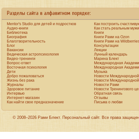
Разделы сайта в алфавитном порядке:
Mentor's Studio для детей и подростков
Как построить счастливу
Аудио-книги
Как стать реальным муж
Библиотека
Книги
Биография
Книги Рами на Ozon
Благотворительность
Книги Рами на Wildberrie
Блог
Консультации
Вакансии
Лекции
Ведическая астропсихология
Лунный календарь
Видео-тренинги
Марина Блект
Вопрос-ответ
Международная Академи
Восточная психология
Международная Академи
Дети
Музыка
Добро пожаловаться
Новости Международной 
Жизнь без рака
Новости Международной 
Журналы
Новости Рами
Здоровое питание
Новости Тренингового ц
Интервью
Обратная связь
Интернет-магазин
Отзывы
Как найти свое предназначение
Письма о любви
© 2008–2026 Рами Блект. Персональный сайт. Все права защище