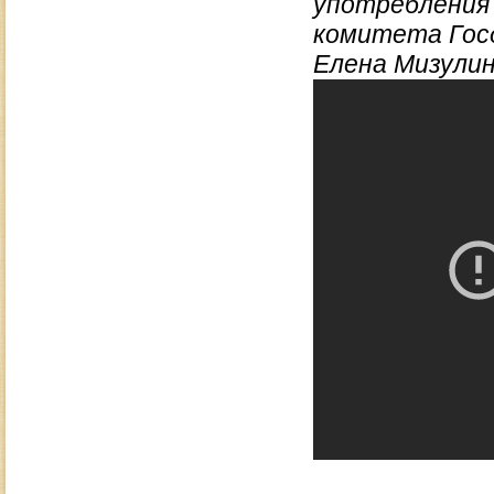
употребления 
комитета Госд
Елена Мизулин