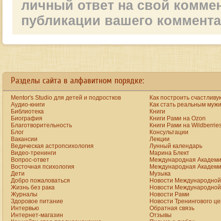
личный ответ на свой комме
публикации вашего коммент
ay
the big ten started fees are raised yet unfortunately customers continues to be feel valu
Разделы сайта в алфавитном порядке:
Mentor's Studio для детей и подростков
Как построить счастливу
Аудио-книги
Как стать реальным муж
Библиотека
Книги
Биография
Книги Рами на Ozon
Благотворительность
Книги Рами на Wildberrie
Блог
Консультации
Вакансии
Лекции
Ведическая астропсихология
Лунный календарь
Видео-тренинги
Марина Блект
Вопрос-ответ
Международная Академи
Восточная психология
Международная Академи
Дети
Музыка
Добро пожаловаться
Новости Международной 
Жизнь без рака
Новости Международной 
Журналы
Новости Рами
Здоровое питание
Новости Тренингового ц
Интервью
Обратная связь
Интернет-магазин
Отзывы