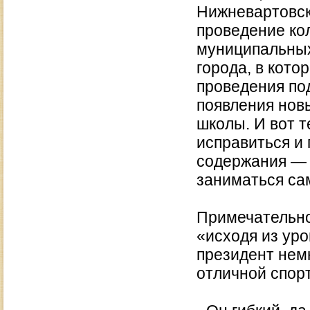
Нижневартовск
проведение ко
муниципальных
города, в кото
проведения по
появления нов
школы. И вот т
исправиться и
содержания — п
заниматься са
Примечательно
«исходя из уро
президент немн
отличной спор