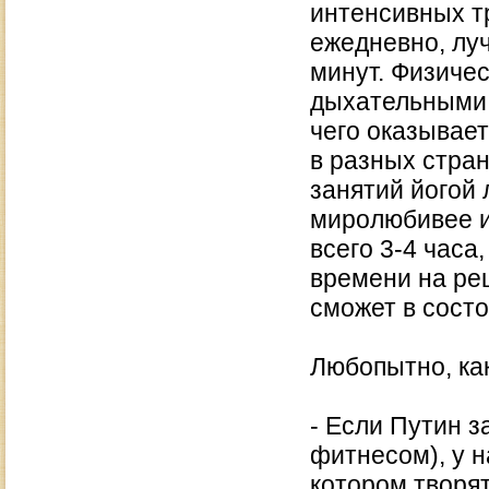
интенсивных т
ежедневно, лу
минут. Физичес
дыхательными 
чего оказывае
в разных стран
занятий йогой 
миролюбивее и
всего 3-4 часа
времени на ре
сможет в сост
Любопытно, как
- Если Путин з
фитнесом), у н
котором творят