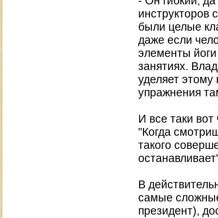
- Он гибкий, да
инструкторов 
были целые кл
даже если чело
элементы йоги
занятиях. Вла
уделяет этому
упражнения там
И все таки вот
"Когда смотриш
такого соверш
останавливает"
В действительн
самые сложные
президент), до