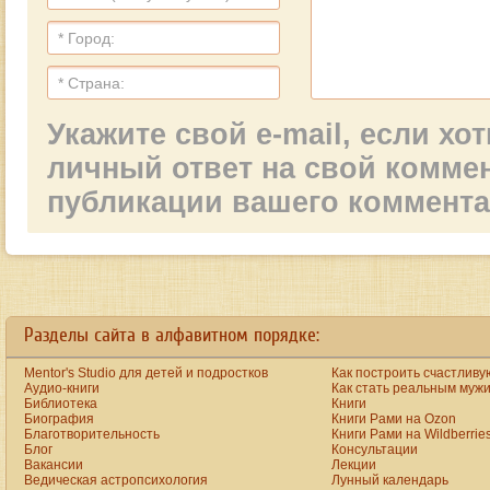
Укажите свой e-mail, если х
личный ответ на свой комме
публикации вашего коммент
ay
the big ten started fees are raised yet unfortunately customers continues to be feel valu
Разделы сайта в алфавитном порядке:
Mentor's Studio для детей и подростков
Как построить счастливу
Аудио-книги
Как стать реальным муж
Библиотека
Книги
Биография
Книги Рами на Ozon
Благотворительность
Книги Рами на Wildberrie
Блог
Консультации
Вакансии
Лекции
Ведическая астропсихология
Лунный календарь