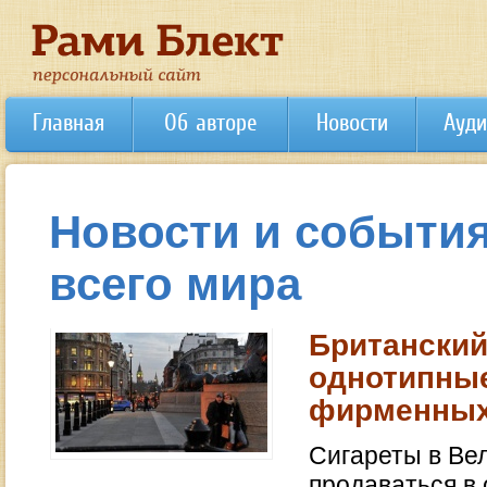
Главная
Об авторе
Новости
Ауди
Новости и события
всего мира
Британский
однотипные
фирменных
Сигареты в Вел
продаваться в