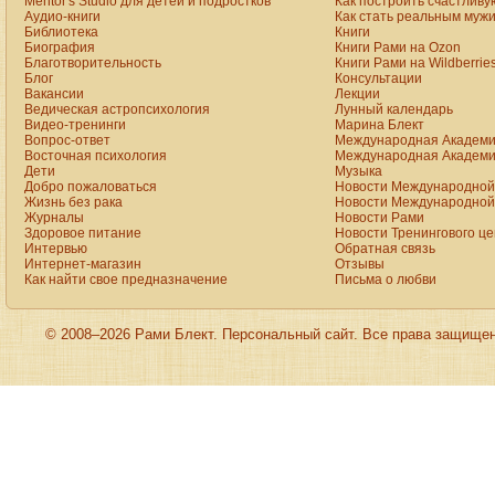
Mentor's Studio для детей и подростков
Как построить счастливу
Аудио-книги
Как стать реальным муж
Библиотека
Книги
Биография
Книги Рами на Ozon
Благотворительность
Книги Рами на Wildberrie
Блог
Консультации
Вакансии
Лекции
Ведическая астропсихология
Лунный календарь
Видео-тренинги
Марина Блект
Вопрос-ответ
Международная Академи
Восточная психология
Международная Академи
Дети
Музыка
Добро пожаловаться
Новости Международной 
Жизнь без рака
Новости Международной 
Журналы
Новости Рами
Здоровое питание
Новости Тренингового ц
Интервью
Обратная связь
Интернет-магазин
Отзывы
Как найти свое предназначение
Письма о любви
© 2008–2026 Рами Блект. Персональный сайт. Все права защище