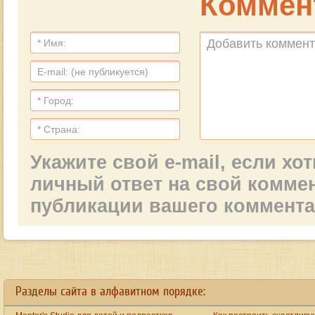
Коммен
Укажите свой e-mail, если х
личный ответ на свой комме
публикации вашего коммент
ay
the big ten started fees are raised yet unfortunately customers continues to be feel valu
Разделы сайта в алфавитном порядке: