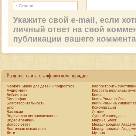
Укажите свой e-mail, если х
личный ответ на свой комме
публикации вашего коммент
ay
the big ten started fees are raised yet unfortunately customers continues to be feel valu
Разделы сайта в алфавитном порядке:
Mentor's Studio для детей и подростков
Как построить счастливу
Аудио-книги
Как стать реальным муж
Библиотека
Книги
Биография
Книги Рами на Ozon
Благотворительность
Книги Рами на Wildberrie
Блог
Консультации
Вакансии
Лекции
Ведическая астропсихология
Лунный календарь
Видео-тренинги
Марина Блект
Вопрос-ответ
Международная Академи
Восточная психология
Международная Академи
Дети
Музыка