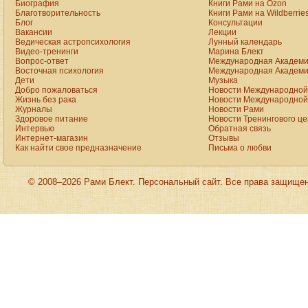
Биография
Книги Рами на Ozon
Благотворительность
Книги Рами на Wildberrie
Блог
Консультации
Вакансии
Лекции
Ведическая астропсихология
Лунный календарь
Видео-тренинги
Марина Блект
Вопрос-ответ
Международная Академи
Восточная психология
Международная Академи
Дети
Музыка
Добро пожаловаться
Новости Международной 
Жизнь без рака
Новости Международной 
Журналы
Новости Рами
Здоровое питание
Новости Тренингового ц
Интервью
Обратная связь
Интернет-магазин
Отзывы
Как найти свое предназначение
Письма о любви
© 2008–2026 Рами Блект. Персональный сайт. Все права защище