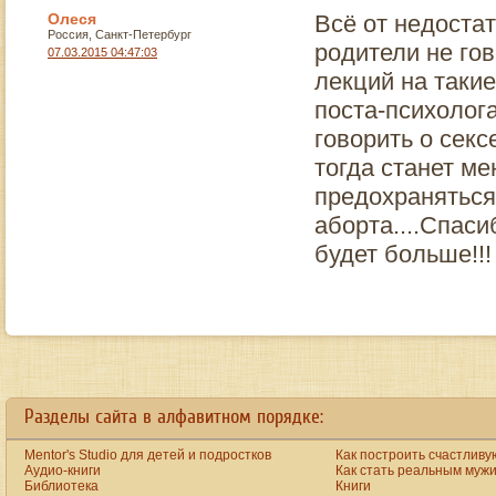
Олеся
Всё от недостат
Россия, Cанкт-Петербург
родители не гов
07.03.2015 04:47:03
лекций на такие
поста-психолога
говорить о секс
тогда станет м
предохраняться
аборта....Спаси
будет больше!!!
ay
the big ten started fees are raised yet unfortunately customers continues to be feel valu
Разделы сайта в алфавитном порядке:
Mentor's Studio для детей и подростков
Как построить счастливу
Аудио-книги
Как стать реальным муж
Библиотека
Книги