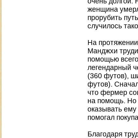
очень долгой.
женщина умерл
прорубить путь
случилось тако
На протяжении 2
Манджхи труди
помощью всего 
легендарный че
(360 футов), ш
футов). Сначал
что фермер со
на помощь. Но
оказывать ему 
помогал покуп
Благодаря тру