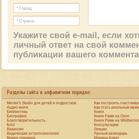
Укажите свой e-mail, если х
личный ответ на свой комме
публикации вашего коммент
sale faux valentino
.
Разделы сайта в алфавитном порядке:
Mentor's Studio для детей и подростков
Как построить счастливу
Аудио-книги
Как стать реальным муж
Библиотека
Книги
Биография
Книги Рами на Ozon
Благотворительность
Книги Рами на Wildberrie
Блог
Консультации
Вакансии
Лекции
Ведическая астропсихология
Лунный календарь
Видео-тренинги
Марина Блект