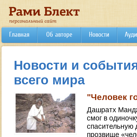
Главная
Об авторе
Новости
Ауди
Новости и события
всего мира
"Человек г
Дашратх Мандж
смог в одиночк
спасительную д
прозвище «чел