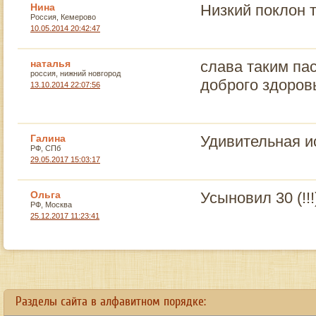
Нина
Низкий поклон 
Россия, Кемерово
10.05.2014 20:42:47
наталья
слава таким па
россия, нижний новгород
доброго здоровь
13.10.2014 22:07:56
Галина
Удивительная и
РФ, СПб
29.05.2017 15:03:17
Ольга
Усыновил 30 (!
РФ, Москва
25.12.2017 11:23:41
sale faux valentino
.
Разделы сайта в алфавитном порядке: