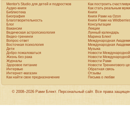
Mentor's Studio для детей и подростков
Как построить счастливу
Аудио-книги
Как стать реальным муж
Библиотека
Книги
Биография
Книги Рами на Ozon
Благотворительность
Книги Рами на Wildberrie
Блог
Консультации
Вакансии
Лекции
Ведическая астропсихология
Лунный календарь
Видео-тренинги
Марина Блект
Вопрос-ответ
Международная Академи
Восточная психология
Международная Академи
Дети
Музыка
Добро пожаловаться
Новости Международной 
Жизнь без рака
Новости Международной 
Журналы
Новости Рами
Здоровое питание
Новости Тренингового ц
Интервью
Обратная связь
Интернет-магазин
Отзывы
Как найти свое предназначение
Письма о любви
© 2008–2026 Рами Блект. Персональный сайт. Все права защище