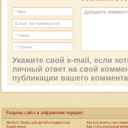
Укажите свой e-mail, если х
личный ответ на свой комме
публикации вашего коммент
ay
the big ten started fees are raised yet unfortunately customers continues to be feel valu
Разделы сайта в алфавитном порядке:
Mentor's Studio для детей и подростков
Как построить счастливу
Аудио-книги
Как стать реальным муж