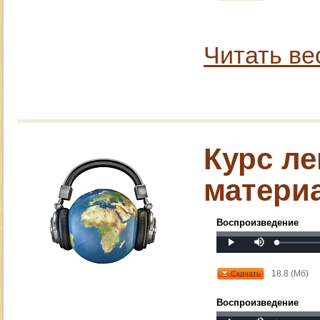
Читать ве
Курс ле
матери
Воспроизведение
Mute
Loaded
:
Progress
:
Play
0%
0%
18.8 (Мб)
Скачать
Воспроизведение
Mute