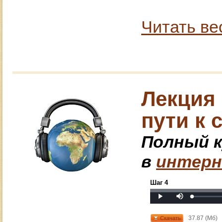
Читать ве
Лекция 
пути к 
Полный к
в
интерн
Шаг 4
Mute
Loaded
:
Progress
:
Play
0%
0%
37.87 (Мб)
Скачать