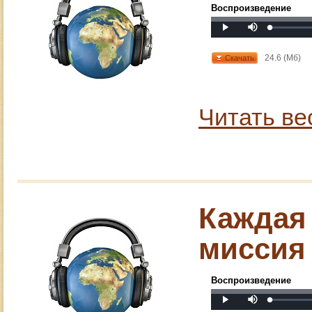
Воспроизведение
Mute
Loaded
:
Progress
:
Play
0%
0%
24.6 (Мб)
Скачать
Читать ве
Каждая 
миссия
Воспроизведение
Mute
Loaded
:
Progress
:
Play
0%
0%