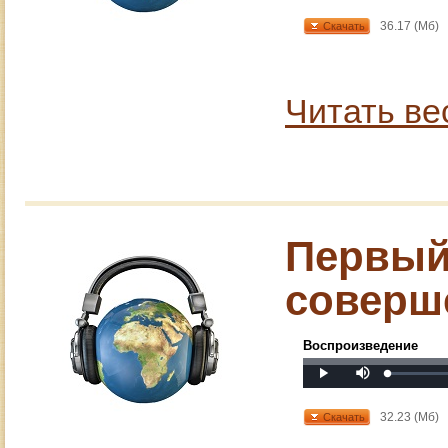
36.17 (Мб)
Скачать
Читать ве
Первый 
соверш
Воспроизведение
Mute
Loaded
:
Progress
:
Play
0%
0%
32.23 (Мб)
Скачать