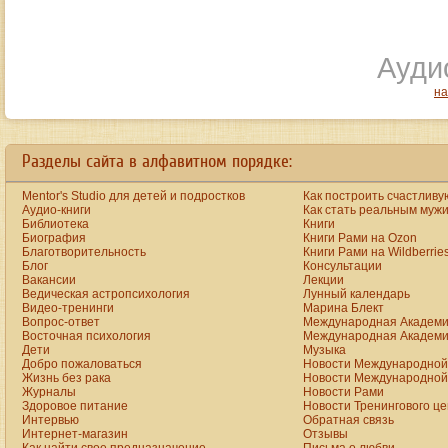
Аудио
на
Разделы сайта в алфавитном порядке:
Mentor's Studio для детей и подростков
Как построить счастливу
Аудио-книги
Как стать реальным муж
Библиотека
Книги
Биография
Книги Рами на Ozon
Благотворительность
Книги Рами на Wildberrie
Блог
Консультации
Вакансии
Лекции
Ведическая астропсихология
Лунный календарь
Видео-тренинги
Марина Блект
Вопрос-ответ
Международная Академи
Восточная психология
Международная Академи
Дети
Музыка
Добро пожаловаться
Новости Международной 
Жизнь без рака
Новости Международной 
Журналы
Новости Рами
Здоровое питание
Новости Тренингового ц
Интервью
Обратная связь
Интернет-магазин
Отзывы