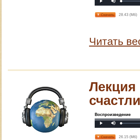
Loaded
:
Progress
:
Play
0%
0%
28.43 (Мб)
Скачать
Читать ве
Лекция 
счастл
Воспроизведение
Mute
Loaded
:
Progress
:
Play
0%
0%
26.15 (Мб)
Скачать