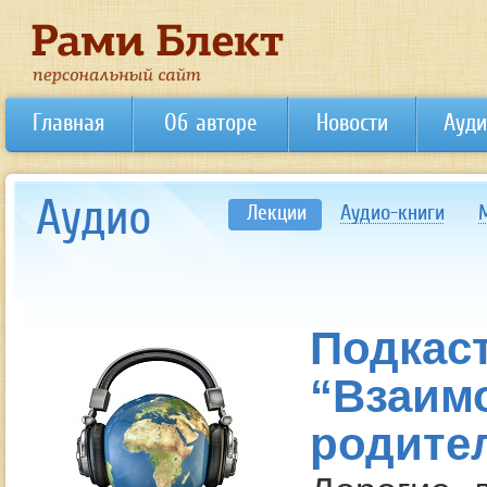
Главная
Об авторе
Новости
Ауди
Аудио
Лекции
Аудио-книги
Подкас
“Взаим
родите