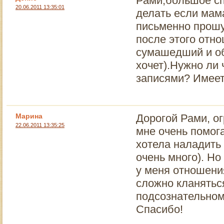
Рами,большое сп
20.06.2011 13:35:01
делать если мама
письменно прошу
после этого отно
сумашедший и об
хочет).Нужно ли 
записями? Имеет
Марина
Дорогой Рами, о
22.06.2011 13:35:25
мне очень помога
хотела наладить
очень много). Но
у меня отношени
сложно кланятьс
подсознательном
Спасибо!