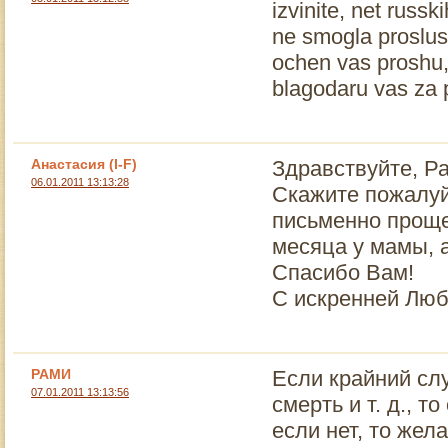
izvinite, net russk
ne smogla proslu
ochen vas proshu,n
blagodaru vas za
Анастасия (I-F)
Здравствуйте, Р
06.01.2011 13:13:28
Скажите пожалуй
письменно проще
месяца у мамы, 
Спасибо Вам!
С искренней Лю
РАМИ
Если крайний сл
07.01.2011 13:13:56
смерть и т. д., 
если нет, то жел