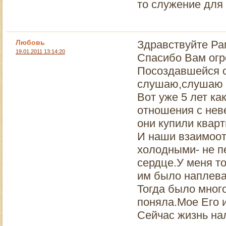
то служение для 
Любовь
Здравствуйте Ра
19.01.2011 13:14:20
Спасибо Вам огр
Посоздавшейся с
слушаю,слушаю в
Вот уже 5 лет ка
отношения с нев
они купили кварт
И наши взаимоот
холодными- не п
сердце.У меня то
им было наплеват
Тогда было мног
поняла.Мое Его и
Сейчас жизнь на