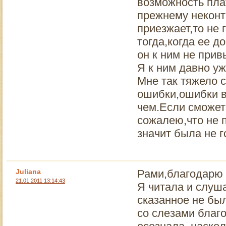
возможность плат
прежнему неконта
приезжает,то не 
тогда,когда ее д
он к ним не прив
Я к ним давно уж
Мне так тяжело 
ошибки,ошибки в 
чем.Если сможет
сожалею,что не 
значит была не г
Juliana
Рами,благодарю 
21.01.2011 13:14:43
Я читала и слуша
сказанное не бы
со слезами благо