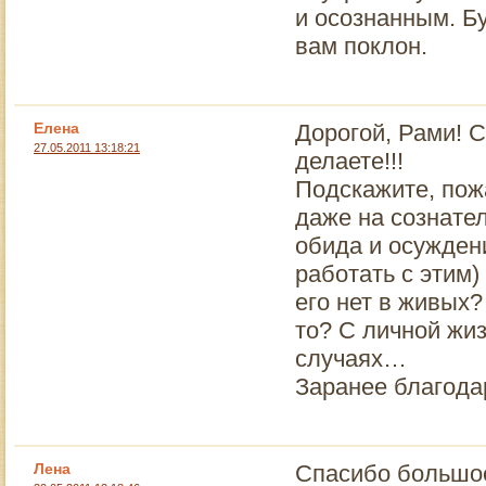
и осознанным. Бу
вам поклон.
Елена
Дорогой, Рами! 
27.05.2011 13:18:21
делаете!!!
Подскажите, пожа
даже на сознате
обида и осуждени
работать с этим)
его нет в живых
то? С личной жиз
случаях…
Заранее благодар
Лена
Спасибо большое