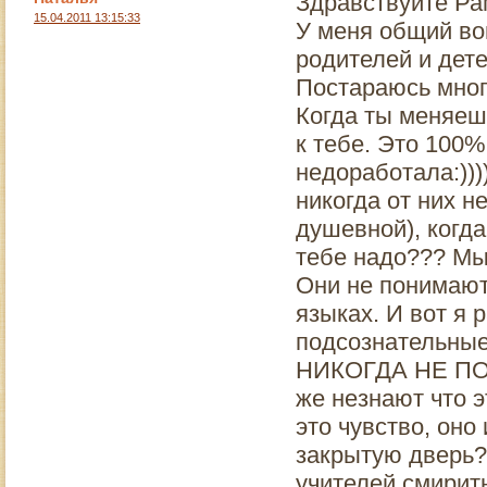
Здравствуйте Рам
15.04.2011 13:15:33
У меня общий во
родителей и дете
Постараюсь много
Когда ты меняеш
к тебе. Это 100%
недоработала:)))
никогда от них н
душевной), когда
тебе надо??? Мы 
Они не понимают
языках. И вот я р
подсознательн
НИКОГДА НЕ П
же незнают что э
это чувство, оно
закрытую дверь??
учителей,смирит