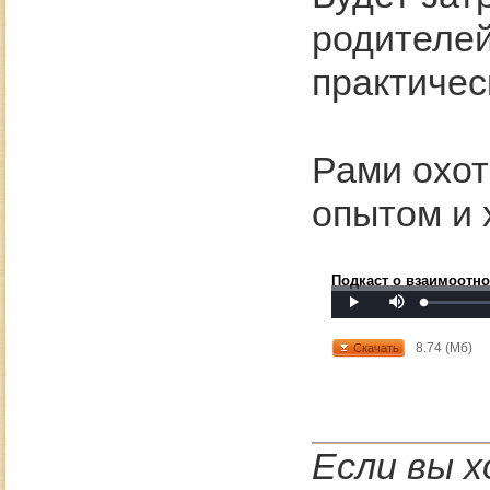
родителей
практичес
Рами охот
опытом и 
Подкаст о взаимоотн
Mute
Loaded
:
Progress
:
Play
0%
0%
8.74 (Мб)
Скачать
Если вы 