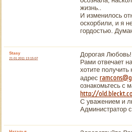
осознала, наско
жизнь..
И изменилось от
оскорбили, и я н
гордостью. Дума
Stasy
Дорогая Любовь!
21.01.2011 13:15:07
Рами отвечает н
хотите получить
ramcons@g
адрес
ознакомьтесь с 
http://old.bleckt.
С уважением и 
Администратор с
Наталья