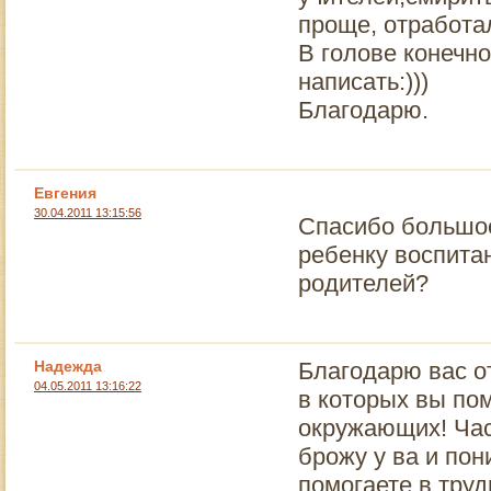
проще, отработал
В голове конечн
написать:)))
Благодарю.
Евгения
30.04.2011 13:15:56
Cпасибо большое
ребенку воспита
родителей?
Надежда
Благодарю вас от
04.05.2011 13:16:22
в которых вы пом
окружающих! Час
брожу у ва и по
помогаете в тру