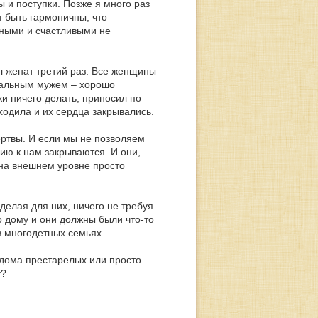
 и поступки. Позже я много раз
т быть гармоничны, что
шными и счастливыми не
л женат третий раз. Все женщины
деальным мужем – хорошо
ки ничего делать, приносил по
ходила и их сердца закрывались.
ертвы. И если мы не позволяем
нию к нам закрываются. И они,
 на внешнем уровне просто
делая для них, ничего не требуя
о дому и они должны были что-то
в многодетных семьях.
в дома престарелых или просто
у?