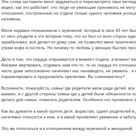
Эти слова заставили меня задуматься и пересмотреть свои взгляды
видел, как это работает: что люди не умеющие принимать не могу
отношения, построенные на отдачи только одного человека успе
назовешь.
Меня недавно познакомили с мужчиной, который в свои 40 лет бы
от него уходили и это вопреки тому, что он был со всех сторон и
зарабатывал, все делал по дому сам, не позволял жене практичес
утрам кофе в постель. Но почему-то любовь у женщин быстро про
Дело в том, что сердца открываются в момент отдачи, в момент ж
близким жертвовать, отдавать нам что-то, то их сердца по отноше
часто даже неосознанно начинают нас ненавидеть, не уважать . а
паразитировать и предъявлять претензии. Вы сомневаетесь?
Вспомните, пожалуйста, семьи где родители жили ради детей, все 
взамен, и с другой стороны семьи где у детей были обязанности п
делать для семьи, помогать родителям. Особенно это проявлено 
Как вы думаете в какой группе дети, вырастая, сдают родителей 
негативно относятся к ним, а в какой проявляют уважение и забот
Это же относиться и к отношениям между мужчиной и женщиной.