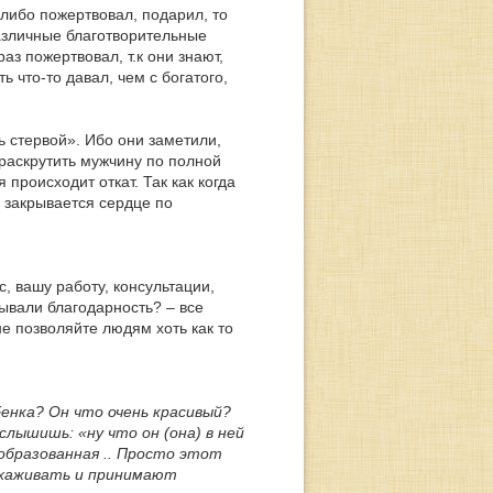
либо пожертвовал, подарил, то
различные благотворительные
аз пожертвовал, т.к они знают,
ь что-то давал, чем с богатого,
ь стервой». Ибо они заметили,
«раскрутить мужчину по полной
 происходит откат. Так как когда
е закрывается сердце по
с, вашу работу, консультации,
тывали благодарность? – все
не позволяйте людям хоть как то
енка? Он что очень красивый?
лышишь: «ну что он (она) в ней
 образованная .. Просто этот
 ухаживать и принимают