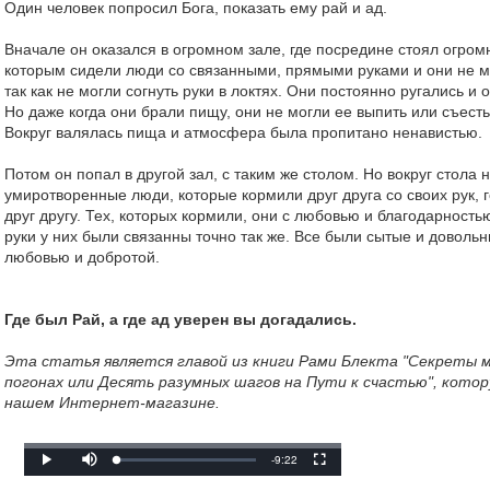
Один человек попросил Бога, показать ему рай и ад.
Вначале он оказался в огромном зале, где посредине стоял огром
которым сидели люди со связанными, прямыми руками и они не мо
так как не могли согнуть руки в локтях. Они постоянно ругались и о
Но даже когда они брали пищу, они не могли ее выпить или съесть
Вокруг валялась пища и атмосфера была пропитано ненавистью.
Потом он попал в другой зал, с таким же столом. Но вокруг стола
умиротворенные люди, которые кормили друг друга со своих рук, 
друг другу. Тех, которых кормили, они с любовью и благодарнос
руки у них были связанны точно так же. Все были сытые и довол
любовью и добротой.
Где был Рай, а где ад уверен вы догадались.
Эта статья является главой из книги Рами Блекта "Секреты 
погонах или Десять разумных шагов на Пути к счастью", кото
нашем Интернет-магазине.
Mute
Remaining
-9:22
Loaded
:
Progress
:
Play
Fullscreen
0%
0%