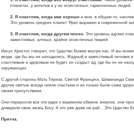
планетах, у ангелов и у не эгоистичных, гармоничных людей.
2. Я счастлив, когда мне хорошо
и мне, в общем-то, наплев
Это уровень средних планет. Ярко выражен в современной за
3. Я счастлив, когда другим плохо.
Это уровень адских план
завистливых, алчных, крайне эгоистичных тварей.
Иисус Христос говорил, что Царство Божие внутри нас. И мы може
везде, где бы мы не находились. Жадный и завистливый человек в
счастливым и здоровым не будет, он создаст ад, где бы он не нахо
окружающих.
С другой стороны Мать Тереза, Святой Франциск, Шивананда Сва
другие святые всегда сияли счастьем и не только были сами здоро
своим присутствием.
Они переросли все эти идеи о взаимном обмене энергии, они про
доверили свою жизнь Богу. А это уже даже не рай... Это Царство Б
Притча.