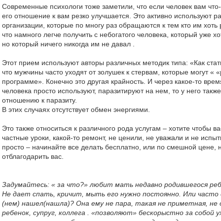
Современные психологи тоже заметили, что если человек вам что-
его отношение к вам резко улучшается. Это активно используют 
организации, которые по многу раз обращаются к тем кто им хоть р
что намного легче получить с небогатого человека, который уже хот
но который ничего никогда им не давал .
Этот прием используют авторы различных методик типа: «Как стат
что мужчины часто уходят от золушек к стервам, которые могут « 
программе». Конечно это другая крайность. И через какое-то время
человека просто используют, паразитируют на нем, то у него такж
отношению к паразиту.
В этих случаях отсутствует обмен энергиями.
Это также относиться к различного рода услугам – хотите чтобы ва
частные уроки, какой-то ремонт, не ценили, не уважали и не испы
просто – начинайте все делать бесплатно, или по смешной цене, 
отблагодарить вас.
Задумайтесь: « за что?» любит мать недавно родившегося реб
Не дает спать, кричит, мыть его нужно постоянно. Или часто с
(нем) нашел(нашла)? Она ему не пара, такая не приметная, не
ребенок, супруг, коллега . «позволяют» бескорыстно за собой