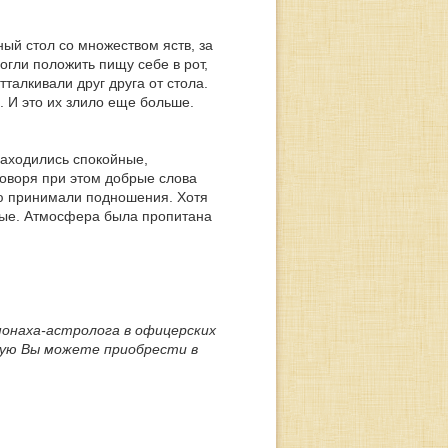
ный стол со множеством яств, за
гли положить пищу себе в рот,
тталкивали друг друга от стола.
. И это их злило еще больше.
 находились спокойные,
говоря при этом добрые слова
тью принимали подношения. Хотя
ьные. Атмосфера была пропитана
монаха-астролога в офицерских
рую Вы можете приобрести в