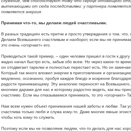
служение, чем способствуют тому что сердце отдающего отк
вытекающими от сюда последствиями: у партнера появляется в
появляется энергия .
Принимая что-то, мы делаем людей счастливыми.
В разных традициях есть притчи и просто утверждения о том, что,
Делаем Всевышнего счастливым и наоборот, если мы не принима
это очень «огорчает» его.
Приводиться такой пример, – один человек пришел в гости к другу
жадно начал быстро есть, забыв обо всем. Но через какое-то врем
он отодвигает тарелки и полностью перестает есть. Но он замечает
Который так много вложил энергии в приготовление и организацию
медленно, осознанно, пробуя каждое блюдо и искренне благодаря
радости принимающему. Эту аналогию переносят на Всевышнего, 
многими дарами для нас и которому радостно видеть, как мы при
счастливо. Если мы отказываемся принимать, то это «огорчает» Т
Нам всем нужен объект принимания нашей заботы и любви. Так ус
счастлива только любя и служа кому-то. Даже многие явные эгоис
чтобы хоть кому-то служить.
Поэтому если мы не позволяем людям, что-то делать для нас хор