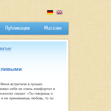
Публикации
Магазин
святые
стливыми
 Меня встретили в лучших
твовал себя не очень комфортно и
психолог сказал: «Ты говоришь о
ь и не принимаешь любовь, то ты