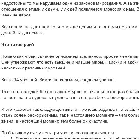
недостойны то мы нарушаем один из законов мироздания. А за этим
отношения с этими людьми, у людей появляется агрессия к нам,
меньше даров.
Вселенная не дает нам то, что мы не ценим и то, что мы не хотим
достойны даваемого.
Что такое рай?
Помню как я был удивлен описанием вселенной, просветленным
Они утверждают, что есть высшие и низшие миры. Райский и адски
нескольких различных уровней.
Всего 14 уровней. Земля на седьмом, среднем уровне.
Так вот на каждом более высоком уровне– счастье в сто раз боль
попасть на этот уровень нужно стать в сто раз более бескорыстным
И это касается как следующей жизни – хочешь родиться на высши
стань более бескорыстным, так и настоящего момента – чем боль
жизни, в настоящий момент, тем более он счастлив.
По большому счету есть три уровня осознания счастья:
1. Я счастлив, когда все вокруг счастливы.
Такой уровень 