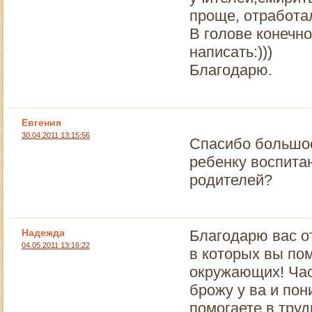
проще, отработал
В голове конечн
написать:)))
Благодарю.
Евгения
30.04.2011 13:15:56
Cпасибо большое
ребенку воспита
родителей?
Надежда
Благодарю вас от
04.05.2011 13:16:22
в которых вы пом
окружающих! Час
брожу у ва и по
помогаете в тру