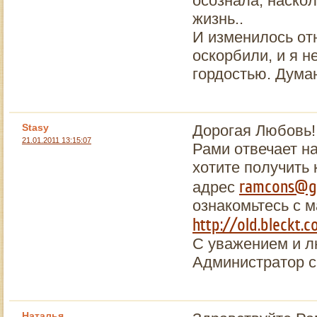
осознала, наско
жизнь..
И изменилось от
оскорбили, и я н
гордостью. Дума
Stasy
Дорогая Любовь!
21.01.2011 13:15:07
Рами отвечает н
хотите получить
ramcons@g
адрес
ознакомьтесь с 
http://old.bleckt.
С уважением и 
Администратор с
Наталья