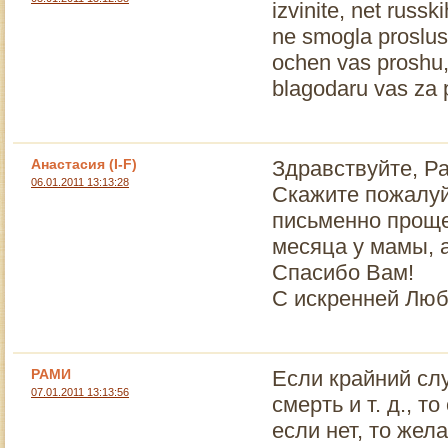
izvinite, net russk
ne smogla proslu
ochen vas proshu,n
blagodaru vas za
Анастасия (I-F)
Здравствуйте, Р
06.01.2011 13:13:28
Скажите пожалуй
письменно проще
месяца у мамы, 
Спасибо Вам!
С искренней Лю
РАМИ
Если крайний сл
07.01.2011 13:13:56
смерть и т. д., 
если нет, то жел