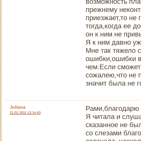
возможность плат
прежнему неконта
приезжает,то не 
тогда,когда ее д
он к ним не прив
Я к ним давно уж
Мне так тяжело 
ошибки,ошибки в 
чем.Если сможет
сожалею,что не 
значит была не г
Juliana
Рами,благодарю 
21.01.2011 13:14:43
Я читала и слуша
сказанное не бы
со слезами благо