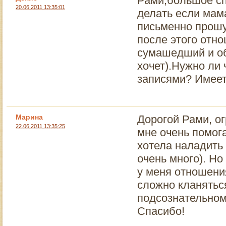
Рами,большое сп
20.06.2011 13:35:01
делать если мама
письменно прошу
после этого отно
сумашедший и об
хочет).Нужно ли 
записями? Имеет
Марина
Дорогой Рами, о
22.06.2011 13:35:25
мне очень помога
хотела наладить
очень много). Но
у меня отношени
сложно кланятьс
подсознательном
Спасибо!