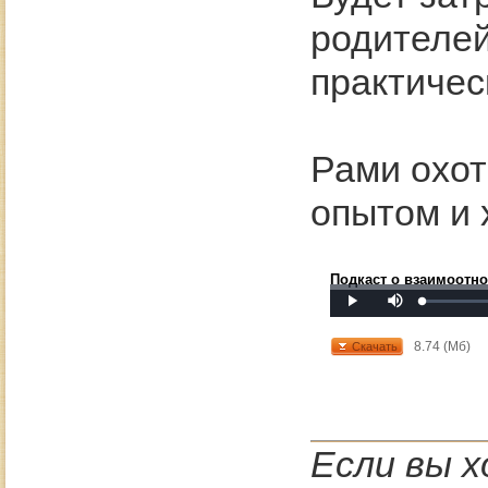
родителей
практичес
Рами охот
опытом и 
Подкаст о взаимоотн
Mute
Loaded
:
Progress
:
Play
0%
0%
8.74 (Мб)
Скачать
Если вы 