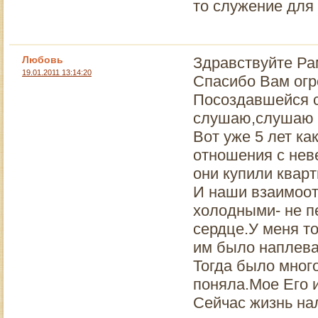
то служение для 
Любовь
Здравствуйте Ра
19.01.2011 13:14:20
Спасибо Вам огр
Посоздавшейся с
слушаю,слушаю в
Вот уже 5 лет ка
отношения с нев
они купили кварт
И наши взаимоот
холодными- не п
сердце.У меня то
им было наплеват
Тогда было мног
поняла.Мое Его и
Сейчас жизнь на