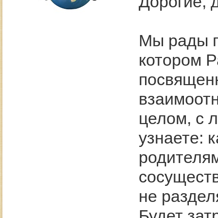
Дорогие, 
Мы рады п
котором Р
посвященн
взаимоотн
целом, с 
узнаете: 
родителям
сосуществ
не раздел
Будет зат