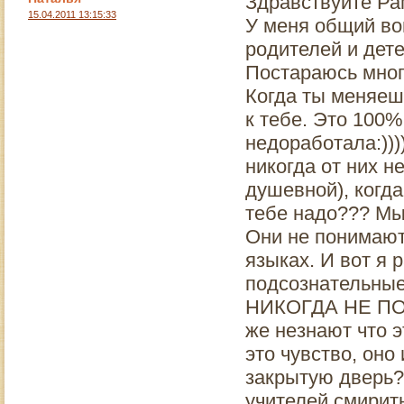
Здравствуйте Рам
15.04.2011 13:15:33
У меня общий во
родителей и дете
Постараюсь много
Когда ты меняеш
к тебе. Это 100%
недоработала:)))
никогда от них н
душевной), когда
тебе надо??? Мы 
Они не понимают
языках. И вот я р
подсознательн
НИКОГДА НЕ П
же незнают что э
это чувство, оно
закрытую дверь??
учителей,смирит