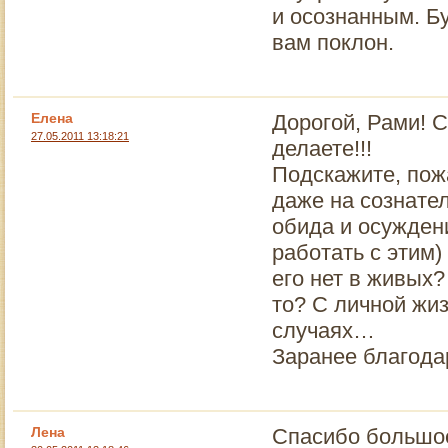
и осознанным. Бу
вам поклон.
Елена
Дорогой, Рами! 
27.05.2011 13:18:21
делаете!!!
Подскажите, пожа
даже на сознате
обида и осуждени
работать с этим)
его нет в живых
то? С личной жиз
случаях…
Заранее благодар
Лена
Спасибо большое