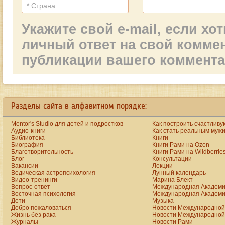
Укажите свой e-mail, если х
личный ответ на свой комме
публикации вашего коммент
a
new
https://www.bestreplicawatchsite.org
Разделы сайта в алфавитном порядке:
online.
date
watches
Mentor's Studio для детей и подростков
Как построить счастливу
for
men
Аудио-книги
Как стать реальным муж
on
Библиотека
Книги
the
Биография
Книги Рами на Ozon
best
Благотворительность
Книги Рами на Wildberrie
replica
Блог
Консультации
site.
Вакансии
Лекции
aaa+
www.vibratorstoy.com
Ведическая астропсихология
Лунный календарь
at
Видео-тренинги
Марина Блект
our
Вопрос-ответ
Международная Академи
online
Восточная психология
Международная Академи
shop
Дети
Музыка
for
Добро пожаловаться
Новости Международной 
sale.
rolex
Жизнь без рака
Новости Международной 
click
Журналы
Новости Рами