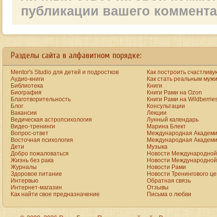
публикации вашего коммент
a
new
https://www.bestreplicawatchsite.org
Разделы сайта в алфавитном порядке:
online.
date
watches
Mentor's Studio для детей и подростков
Как построить счастливу
for
men
Аудио-книги
Как стать реальным муж
on
Библиотека
Книги
the
Биография
Книги Рами на Ozon
best
Благотворительность
Книги Рами на Wildberrie
replica
Блог
Консультации
site.
Вакансии
Лекции
aaa+
www.vibratorstoy.com
Ведическая астропсихология
Лунный календарь
at
Видео-тренинги
Марина Блект
our
Вопрос-ответ
Международная Академи
online
Восточная психология
Международная Академи
shop
Дети
Музыка
for
Добро пожаловаться
Новости Международной 
sale.
rolex
Жизнь без рака
Новости Международной 
click
Журналы
Новости Рами
to
Здоровое питание
Новости Тренингового ц
find
Интервью
Обратная связь
out
Интернет-магазин
Отзывы
more
Как найти свое предназначение
Письма о любви
presents
the
astounding
excellence