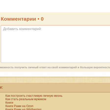
Комментарии •
0
возможность получить личный ответ на свой комментарий и большую вероятнос
е:
Как построить счастливую личную жизнь
Как стать реальным мужиком
Книги
Книги Рами на Ozon
Книги Рами на Wildberries