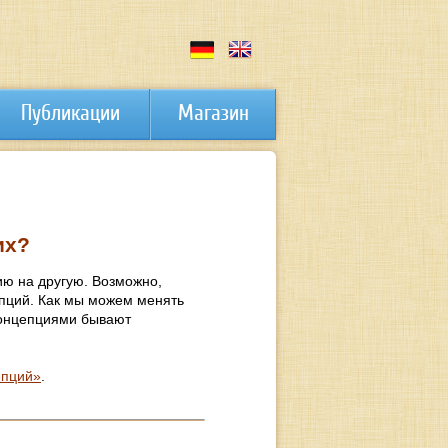
Публикации
Магазин
их?
ию на другую. Возможно,
епций. Как мы можем менять
 концепциями бывают
епций»
.