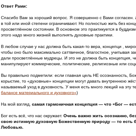
Ответ Рами:
Спасибо Вам за хороший вопрос. Я совершенно с Вами согласен
в той или иной степени ограничивают. Но полностью жить без кон
просветлённом состоянии. В основном это практикуется в буддизм
этого надо много жизней выполнять духовные практики.
В любом случае у нас должна быть какая-то вера, концепци , ми
чтобы оно было максимально саттвичное, благостное, учитывая за
дали просветлённые мудрецы. И это не должна быть концепция, ч
манипулируют коммерческие, политические, религиозные или соц
Вы правильно подметили: если главная цель НЕ осознанность, Бо
корыстие, то «духовные» концепции могут давать внутреннюю жёст
называемый уход в духовность. У меня есть много лекций на эту т
балансе материального и духовного»
)
На мой взгляд,
самая гармоничная концепция — что «Бог — е
Бог есть всё, что нас окружает.
Очень важно жить осознанно, бе
свою истинную духовную Божественную природу — то есть 
Любовью.