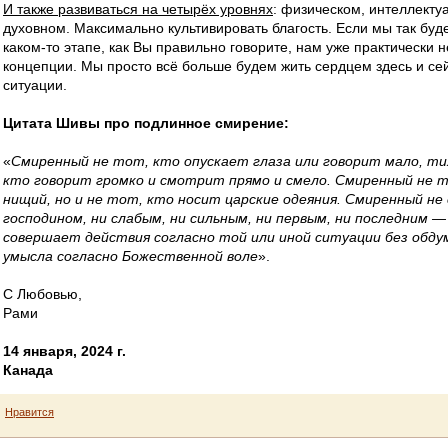
И также развиваться на четырёх уровнях
: физическом, интеллекту
духовном. Максимально культивировать благость. Если мы так буд
каком-то этапе, как Вы правильно говорите, нам уже практически 
концепции. Мы просто всё больше будем жить сердцем здесь и сей
ситуации.
Цитата Шивы про подлинное смирение:
«
Смиренный не тот, кто опускает глаза или говорит мало, тих
кто говорит громко и смотрит прямо и смело. Смиренный не т
нищий, но и не тот, кто носит царские одеяния. Смиренный не 
господином, ни слабым, ни сильным, ни первым, ни последним 
совершает действия согласно той или иной ситуации без обду
умысла согласно Божественной воле
».
С Любовью,
Рами
14 января, 2024 г.
Канада
Нравится