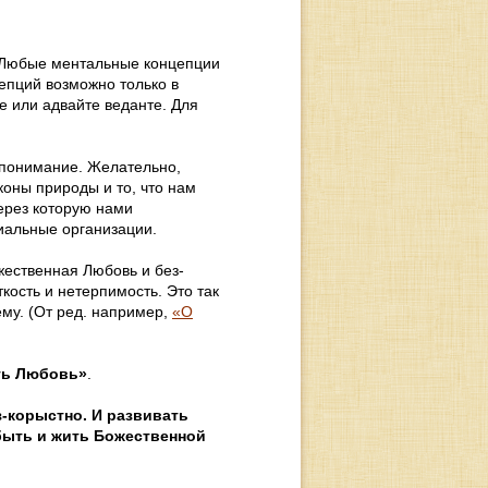
. Любые ментальные концепции
цепций возможно только в
е или адвайте веданте. Для
ропонимание. Желательно,
коны природы и то, что нам
ерез которую нами
иальные организации.
жественная Любовь и без-
кость и нетерпимость. Это так
ему. (От ред. например,
«О
сть Любовь»
.
з-корыстно. И развивать
быть и жить Божественной