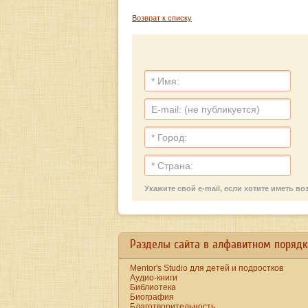
Возврат к списку
Укажите свой e-mail, если хотите иметь 
a
new
https://www.bestreplicawatchsite.org
Разделы сайта в алфавитном порядк
online.
date
watches
Mentor's Studio для детей и подростков
for
men
Аудио-книги
on
Библиотека
the
Биография
best
Благотворительность