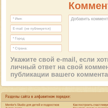
Коммен
Укажите свой e-mail, если х
личный ответ на свой комме
публикации вашего коммент
a
new
https://www.bestreplicawatchsite.org
Разделы сайта в алфавитном порядке:
online.
date
watches
Mentor's Studio для детей и подростков
Как построить счастливу
for
men