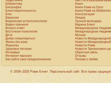
Аудио-книги
Как стать реальным муж
on
Библиотека
Книги
the
Биография
Книги Рами на Ozon
best
Благотворительность
Книги Рами на Wildberrie
replica
Блог
Консультации
site.
Вакансии
Лекции
aaa+
www.vibratorstoy.com
Ведическая астропсихология
Лунный календарь
at
Видео-тренинги
Марина Блект
our
Вопрос-ответ
Международная Академи
online
Восточная психология
Международная Академи
shop
Дети
Музыка
for
Добро пожаловаться
Новости Международной 
sale.
rolex
Жизнь без рака
Новости Международной 
click
Журналы
Новости Рами
to
Здоровое питание
Новости Тренингового ц
find
Интервью
Обратная связь
out
Интернет-магазин
Отзывы
more
Как найти свое предназначение
Письма о любви
presents
the
astounding
excellence
of
© 2008–2026 Рами Блект. Персональный сайт. Все права защище
the
trademark
crystallization.
we
supply
the
high
quality
oris
aquis
date
replica
site:forums.watchuseek.com