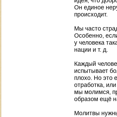
идея, что добр
Он единое неру
происходит.
Мы часто страд
Особенно, есл
у человека так
нации и т. д.
Каждый челове
испытывает бо
плохо. Но это 
отработка, или
мы молимся, пр
образом ещё н
Молитвы нужны