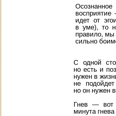
Осознанн
восприятие
идет от
эго
в
уме), то
н
правило, мы
сильно боим
С
одной сто
но
есть и
по
нужен в
жизн
не
подойдет
но
он
нужен в
Гнев
—
вот 
минута гнева