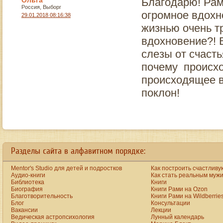
Ольга
Благодарю! Рам
Россия, Выборг
огромное вдохн
29.01.2018 08:16:38
жизнью очень т
вдохновение?! В
слезы от счасть
почему происхо
происходящее в
поклон!
a
new
https://www.bestreplicawatchsite.org
Разделы сайта в алфавитном порядке:
online.
date
watches
Mentor's Studio для детей и подростков
Как построить счастливу
for
men
Аудио-книги
Как стать реальным муж
on
Библиотека
Книги
the
Биография
Книги Рами на Ozon
best
Благотворительность
Книги Рами на Wildberrie
replica
Блог
Консультации
site.
Вакансии
Лекции
aaa+
www.vibratorstoy.com
Ведическая астропсихология
Лунный календарь
at