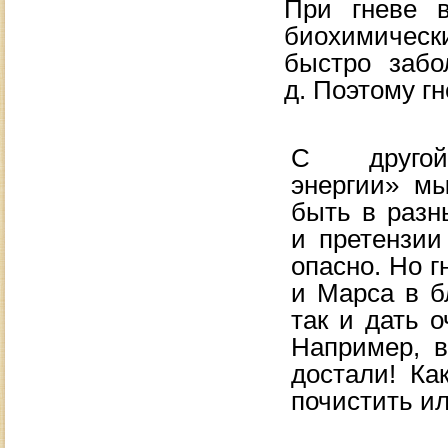
При гневе в
биохимичес
быстро забо
д.
Поэтому гн
С
друг
энергии
»
м
быть в
разн
и
претензии
опасно. Но
г
и
Марса в
б
так и
дать о
Например, 
достали! Как
почистить ил