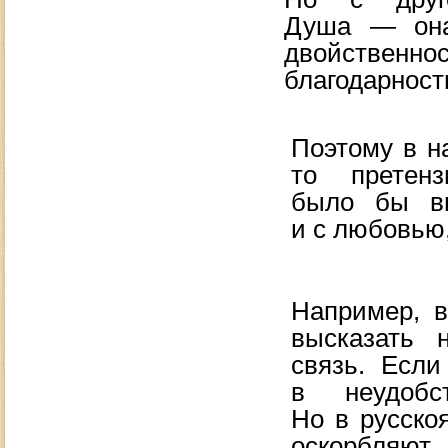
Душа
—
она
двойственно
благодарност
Поэтому в
н
то
претензи
было
бы в
и
с
любовью,
Например, 
высказать 
связь. Если
в
неудоб
Но
в
русско
оскорбляют