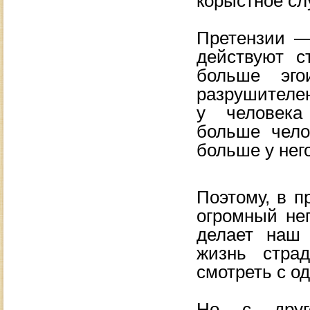
корыстное
сл
Претензии
действуют с
больше эго
разрушителе
у
человека
больше чело
больше у
нег
Поэтому, в
п
огромный нег
делает наш
жизнь страд
смотреть с
од
Но
с
дру