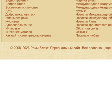
Видео-тренинги
Марина Блект
our
Вопрос-ответ
Международная Академи
online
Восточная психология
Международная Академи
shop
Дети
Музыка
for
Добро пожаловаться
Новости Международной 
sale.
rolex
Жизнь без рака
Новости Международной 
click
Журналы
Новости Рами
to
Здоровое питание
Новости Тренингового ц
find
Интервью
Обратная связь
out
Интернет-магазин
Отзывы
more
Как найти свое предназначение
Письма о любви
presents
the
astounding
excellence
of
© 2008–2026 Рами Блект. Персональный сайт. Все права защище
the
trademark
crystallization.
we
supply
the
high
quality
oris
aquis
date
replica
site:forums.watchuseek.com
with
cheap
price.
this
is
actually
backed
up