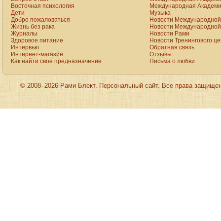
online
Восточная психология
Международная Академи
shop
Дети
Музыка
for
Добро пожаловаться
Новости Международной 
sale.
rolex
Жизнь без рака
Новости Международной 
click
Журналы
Новости Рами
to
Здоровое питание
Новости Тренингового ц
find
Интервью
Обратная связь
out
Интернет-магазин
Отзывы
more
Как найти свое предназначение
Письма о любви
presents
the
astounding
excellence
of
© 2008–2026 Рами Блект. Персональный сайт. Все права защище
the
trademark
crystallization.
we
supply
the
high
quality
oris
aquis
date
replica
site:forums.watchuseek.com
with
cheap
price.
this
is
actually
backed
up
feasible