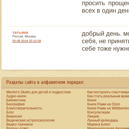
просить прощен
всех в один ден
татьяна
добрый день. м
Россия, Москва
себя, не принят
05.08.2019 20:10:39
себе тоже нужн
a
new
https://www.bestreplicawatchsite.org
Разделы сайта в алфавитном порядке:
online.
date
watches
Mentor's Studio для детей и подростков
Как построить счастливу
for
men
Аудио-книги
Как стать реальным муж
on
Библиотека
Книги
the
Биография
Книги Рами на Ozon
best
Благотворительность
Книги Рами на Wildberrie
replica
Блог
Консультации
site.
Вакансии
Лекции
aaa+
www.vibratorstoy.com
Ведическая астропсихология
Лунный календарь
at
Видео-тренинги
Марина Блект
our
Вопрос-ответ
Международная Академи