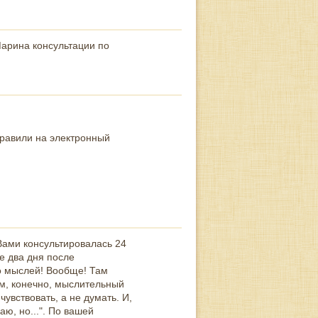
Марина консультации по
равили на электронный
Вами консультировалась 24
е два дня после
ло мыслей! Вообще! Там
ом, конечно, мыслительный
увствовать, а не думать. И,
ю, но...". По вашей