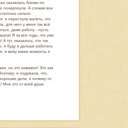
ко оказались близки по
го почерпнула. А сложив все
остаточно сильно
я: я перестала жалеть, что
а, для чего у меня так всё
ься, даже работу - пусть
ашла! Я за все годы, что уже
А тут, оказалось, что так
о, я буду и дальше работать
ся, и вижу какие моменты я
ая, но это неважно! Это как
Поэтому, я подумала, что,
 хорошие дела, я почему-то
! Мне это от всей души