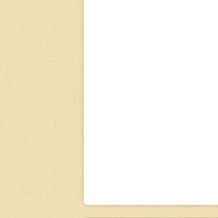
a
new