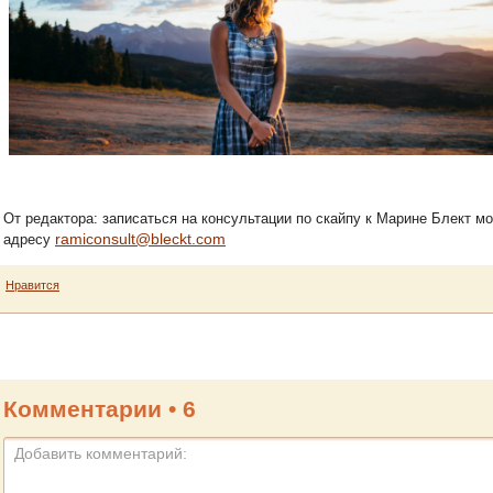
От редактора: записаться на консультации по скайпу к Марине Блект м
ramiconsult@bleckt.com
адресу
Нравится
Комментарии •
6