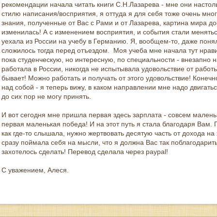
рекомендации начала читать книги С.Н.Лазарева - мне они настоль
стилю написания/восприятия, я оттуда я для себя тоже очень мно
знания, полученные от Вас с Рами и от Лазарева, картина мира д
изменилась! А с изменением восприятия, и события стали менятьс
уехала из России на учебу в Германию. Я, вообщем-то, даже понял
сложилось тогда перед отъездом. Моя учеба мне начала тут нравит
пока студенческую, но интересную, по специальности - внезапно н
работала в России, никогда не испытывала удовольствие от работы! 
бывает! Можно работать и получать от этого удовольствие! Конечн
над собой - я теперь вижу, в каком направлении мне надо двигать
до сих пор не могу принять.
И вот сегодня мне пришла первая здесь зарплата - совсем маленьк
первая маленькая победа! И на этот путь я стала благодаря Вам. 
как где-то слышала, нужно жертвовать десятую часть от дохода на
сразу поймала себя на мысли, что я должна Вас так поблагодарить
захотелось сделать! Перевод сделала через paypal!
С уважением, Алеся.