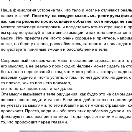
Наша физиология устроена так, что тело и мозг не отличают реа
наших мыслей.
Поэтому, на каждую мысль мы реагируем физич
же, как на реально происходящее событие, хотя иногда не так
можете поэкспериментировать и представить что-то страшное и пр
вы сразу почувствуйте негативные эмоции, и как тело сжимается и 
мысли. Или представьте что-то очень хорошее и приятное, наприм
песке, на берегу океана, расслабляетесь, загораете и наслаждает
почувствуете приятные эмоции и расслабление в теле.
Современный человек часто живет в состоянии стресса, но этот ст
его мыслях, а не реально происходит. Человек может сидеть за ст
быть полон переживаний о том, что много работы, которую надо за
вовремя куда-то и что-то успеть, о том, что нет достаточно денег, о
то плохое, как-то про него подумал,
кто-то не так посмотрел, и так далее.
Эти мысли вызывают в теле ощущения, как будто это на самом дел
человек просто сидит и кушает. Если жить действительно настоя
не улетать за мыслями, то это избавит нас от многих страданий, 
происходят. Просто, когда мы обо всех этих проблемах думаем, то 
фильтруют наше восприятие мира. Тогда через эти очки мы видим 
то, что происходит перед глазами.