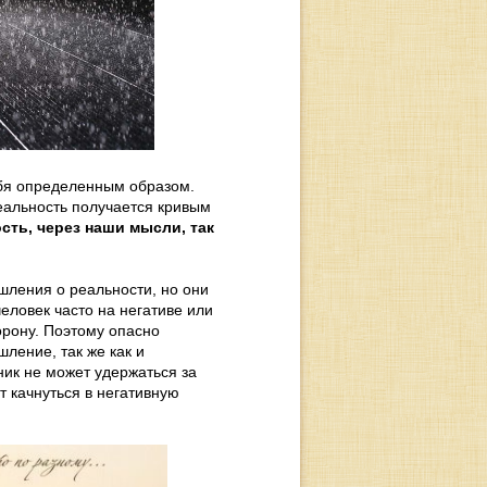
ебя определенным образом.
еальность получается кривым
ть, через наши мысли, так
шления о реальности, но они
человек часто на негативе или
торону. Поэтому опасно
шление, так же как и
ик не может удержаться за
т качнуться в негативную