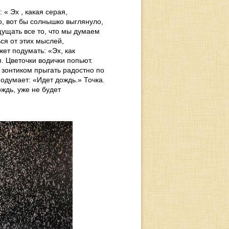
« Эх , какая серая,
о, вот бы солнышко выглянуло,
щущать все то, что мы думаем
ся от этих мыслей,
жет подумать: «Эх, как
м. Цветочки водички попьют.
 зонтиком прыгать радостно по
подумает: «Идет дождь.» Точка.
ождь, уже не будет