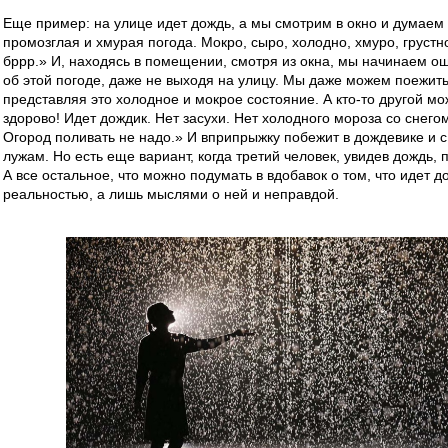
Еще пример: на улице идет дождь, а мы смотрим в окно и думаем : 
промозглая и хмурая погода. Мокро, сыро, холодно, хмуро, грустн
бррр.» И, находясь в помещении, смотря из окна, мы начинаем о
об этой погоде, даже не выходя на улицу. Мы даже можем поежить
представляя это холодное и мокрое состояние. А кто-то другой мо
здорово! Идет дождик. Нет засухи. Нет холодного мороза со снего
Огород поливать не надо.» И вприпрыжку побежит в дождевике и с
лужам. Но есть еще вариант, когда третий человек, увидев дождь, 
А все остальное, что можно подумать в вдобавок о том, что идет д
реальностью, а лишь мыслями о ней и неправдой.