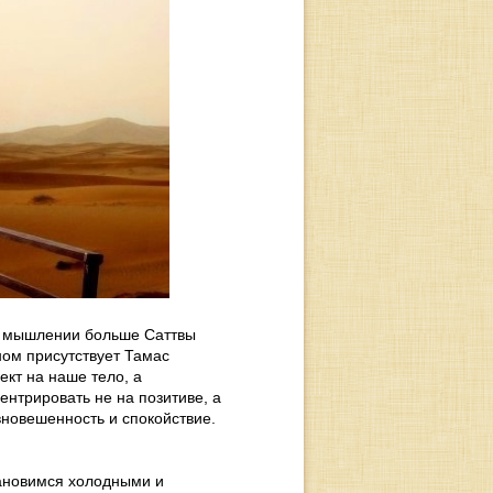
м мышлении больше Саттвы
ном присутствует Тамас
кт на наше тело, а
нтрировать не на позитиве, а
вновешенность и спокойствие.
тановимся холодными и