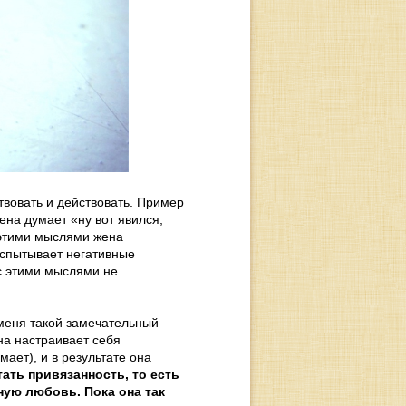
вовать и действовать. Пример
ена думает «ну вот явился,
 этими мыслями жена
испытывает негативные
 с этими мыслями не
 меня такой замечательный
ена настраивает себя
мает), и в результате она
тать привязанность, то есть
ую любовь. Пока она так