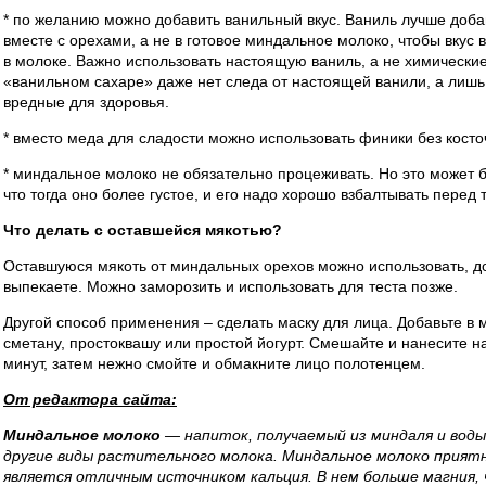
* по желанию можно добавить ванильный вкус. Ваниль лучше добав
вместе с орехами, а не в готовое миндальное молоко, чтобы вкус
в молоке. Важно использовать настоящую ваниль, а не химически
«ванильном сахаре» даже нет следа от настоящей ванили, а лишь
вредные для здоровья.
* вместо меда для сладости можно использовать финики без косто
* миндальное молоко не обязательно процеживать. Но это может б
что тогда оно более густое, и его надо хорошо взбалтывать перед т
Что делать с оставшейся мякотью?
Оставшуюся мякоть от миндальных орехов можно использовать, доб
выпекаете. Можно заморозить и использовать для теста позже.
Другой способ применения – сделать маску для лица. Добавьте в
сметану, простоквашу или простой йогурт. Смешайте и нанесите на
минут, затем нежно смойте и обмакните лицо полотенцем.
От редактора сайта:
Миндальное молоко
— напиток, получаемый из миндаля и воды.
другие виды растительного молока. Миндальное молоко приятно 
является отличным источником кальция. В нем больше магния, 