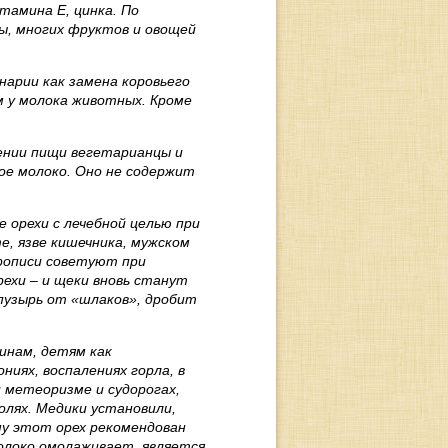
тамина Е, цинка. По
ы, многих фруктов и овощей
нарии как замена коровьего
ем у молока животных. Кроме
ении пищи вегетарианцы и
ое молоко. Оно не содержит
 орехи с лечебной целью при
е, язве кишечника, мужском
прописи советуют при
ехи – и щеки вновь станут
 пузырь от «шлаков», дробит
инам, детям как
иях, воспалениях горла, в
 метеоризме и судорогах,
олях. Медики установили,
му этот орех рекомендован
олоко омолаживает, является