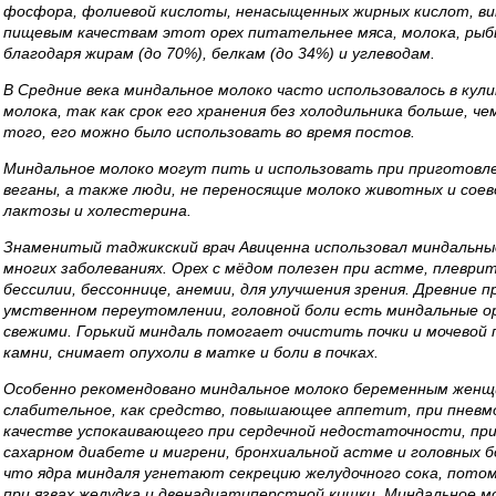
фосфора, фолиевой кислоты, ненасыщенных жирных кислот, ви
пищевым качествам этот орех питательнее мяса, молока, рыб
благодаря жирам (до 70%), белкам (до 34%) и углеводам.
В Средние века миндальное молоко часто использовалось в кули
молока, так как срок его хранения без холодильника больше, ч
того, его можно было использовать во время постов.
Миндальное молоко могут пить и использовать при приготовл
веганы, а также люди, не переносящие молоко животных и соев
лактозы и холестерина.
Знаменитый таджикский врач Авиценна использовал миндальные
многих заболеваниях. Орех с мёдом полезен при астме, плеврит
бессилии, бессоннице, анемии, для улучшения зрения. Древние 
умственном переутомлении, головной боли есть миндальные ор
свежими. Горький миндаль помогает очистить почки и мочевой
камни, снимает опухоли в матке и боли в почках.
Особенно рекомендовано миндальное молоко беременным женщ
слабительное, как средство, повышающее аппетит, при пневмон
качестве успокаивающего при сердечной недостаточности, при
сахарном диабете и мигрени, бронхиальной астме и головных б
что ядра миндаля угнетают секрецию желудочного сока, пото
при язвах желудка и двенадцатиперстной кишки. Миндальное м