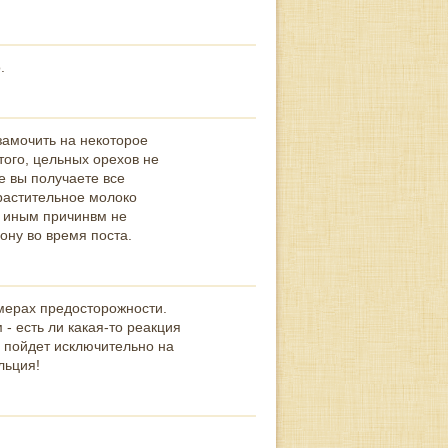
.
замочить на некоторое
 того, цельных орехов не
е вы получаете все
растительное молоко
и иным причинвм не
ону во время поста.
мерах предосторожности.
- есть ли какая-то реакция
а пойдет исключительно на
льция!