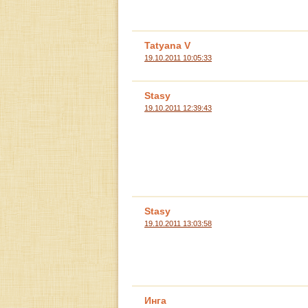
Tatyana V
19.10.2011 10:05:33
Stasy
19.10.2011 12:39:43
Stasy
19.10.2011 13:03:58
Инга