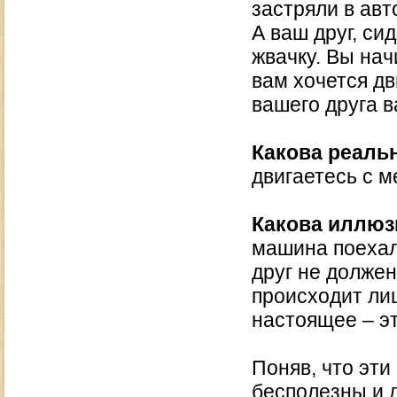
застряли в авт
А ваш друг, си
жвачку. Вы нач
вам хочется дв
вашего друга 
Какова реальн
двигаетесь с м
Какова иллюз
машина поехала
друг не должен
происходит лиш
настоящее – э
Поняв, что эт
бесполезны и л