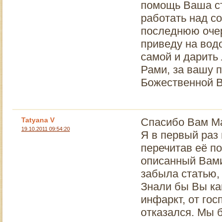
помощь Ваша ст
работать над со
последнюю очер
приведу на водо
самой и дарить
Рами, за вашу 
Божественной 
Tatyana V
Спасибо Вам М
19.10.2011 09:54:20
Я в первый раз
перечитав её по
описанный Вами
забыла статью, 
Знали бы Вы ка
инфаркт, от го
отказался. Мы б