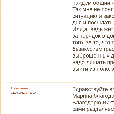
найдем общий я
Так мне не поня
ситуацию и закр
дня и посылать
Или,а ведь жите
за порядок в до
того, за то, ч
безвкусием (ра
выброшенных др
надо лишать пре
выйти из полож
Светлана
Здравствуйте в
02.05.2012 14:39:27
Марина благод
Благодарю Викт
сами разделяем 