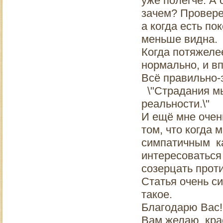
уже полегче. А 
зачем? Проверен
а когда есть по
меньше видна.
Когда потяжеле
нормально, и в
Всё правильно-
\"Страдания 
реальности.\"
И ещё мне очен
том, что когда
симпатичным ка
интересоваться
созерцать прот
Статья очень си
такое.
Благодарю Вас!
Вам желаю, кра