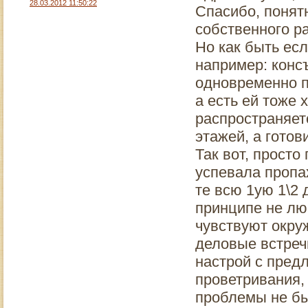
28.03.2012 11:50:22
Спасибо, понят
собственного р
Но как быть есл
например: конс
одновременно п
а есть ей тоже х
распространяет
этажей, а готов
Так вот, просто
успевала пропа
те всю 1ую 1\2 
принципе не люб
чувствуют окру
деловые встреч
настрой с пред
проветривания,
проблемы не бы