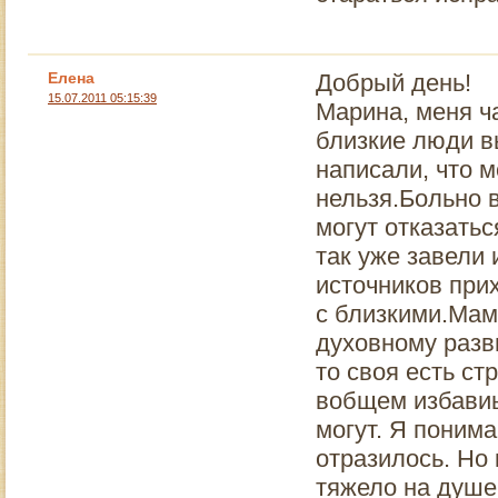
Елена
Добрый день!
15.07.2011 05:15:39
Марина, меня ча
близкие люди в
написали, что м
нельзя.Больно в
могут отказатьс
так уже завели 
источников прих
с близкими.Мам
духовному разви
то своя есть ст
вобщем избавиьс
могут. Я поним
отразилось. Но
тяжело на душе 