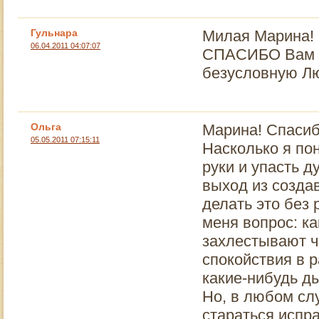
Гульнара
Милая Марина!
06.04.2011 04:07:07
СПАСИБО Вам за
безусловную Лю
Ольга
Марина! Спасибо
05.05.2011 07:15:11
Насколько я пон
руки и упасть д
выход из созда
делать это без 
меня вопрос: ка
захлестывают ч
спокойствия в 
какие-нибудь д
Но, в любом слу
стараться испр