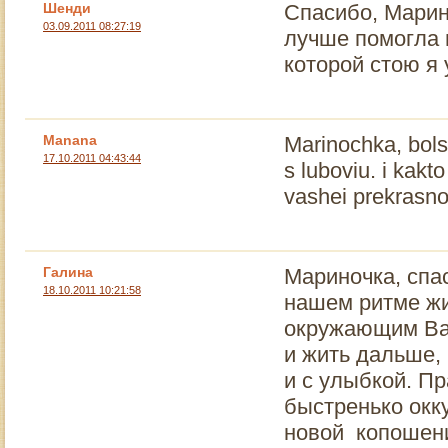
Шенди
Спасибо, Марина
03.09.2011 08:27:19
лучше помогла м
которой стою я 
Manana
Marinochka, bols
17.10.2011 04:43:44
s luboviu. i kak
vashei prekrasno
Галина
Мариночка, спас
18.10.2011 10:21:58
нашем ритме жи
окружающим Ваш
и жить дальше,
и с улыбкой. П
быстренько окк
новой копошени