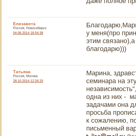
даже полное при
Елизавета
Благодарю,Мар
Россия, Новосибирск
у меня(про прин
04.06.2014 18:54:38
этим связано),а
благодарю)))
Татьяна
Марина, здравс
Россия, Москва
семинара на эт
28.10.2014 12:26:33
независимость",
одна из них - 
задачами она д
просьба прописа
к сожалению, по
письменный вар