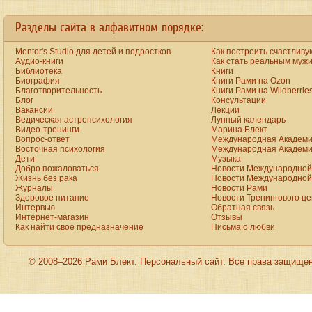
a
new
https://www.bestreplicawatchsite.org
Разделы сайта в алфавитном порядке:
online.
date
watches
Mentor's Studio для детей и подростков
Как построить счастливу
for
men
Аудио-книги
Как стать реальным муж
on
Библиотека
Книги
the
Биография
Книги Рами на Ozon
best
Благотворительность
Книги Рами на Wildberrie
replica
Блог
Консультации
site.
Вакансии
Лекции
aaa+
www.vibratorstoy.com
Ведическая астропсихология
Лунный календарь
at
Видео-тренинги
Марина Блект
our
Вопрос-ответ
Международная Академи
online
Восточная психология
Международная Академи
shop
Дети
Музыка
for
Добро пожаловаться
Новости Международной 
sale.
rolex
Жизнь без рака
Новости Международной 
click
Журналы
Новости Рами
to
Здоровое питание
Новости Тренингового ц
find
Интервью
Обратная связь
out
Интернет-магазин
Отзывы
more
Как найти свое предназначение
Письма о любви
presents
the
astounding
excellence
of
© 2008–2026 Рами Блект. Персональный сайт. Все права защище
the
trademark
crystallization.
we
supply
the