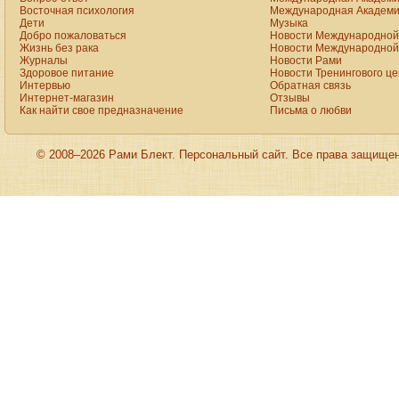
online
Восточная психология
Международная Академи
shop
Дети
Музыка
for
Добро пожаловаться
Новости Международной 
sale.
rolex
Жизнь без рака
Новости Международной 
click
Журналы
Новости Рами
to
Здоровое питание
Новости Тренингового ц
find
Интервью
Обратная связь
out
Интернет-магазин
Отзывы
more
Как найти свое предназначение
Письма о любви
presents
the
astounding
excellence
of
© 2008–2026 Рами Блект. Персональный сайт. Все права защище
the
trademark
crystallization.
we
supply
the
high
quality
oris
aquis
date
replica
site:forums.watchuseek.com
with
cheap
price.
this
is
actually
backed
up
feasible