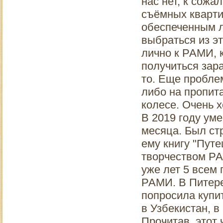
нас нет, к сожа
съёмных кварти
обеспеченным л
выбраться из эт
лично к РАМИ, к
получиться зар
то. Еще проблем
либо на пропита
колесе. Очень 
В 2019 году уме
месяца. Был стр
ему книгу "Пут
творчеством РА
уже лет 5 всем 
РАМИ. В Питере
попросила купит
в Узбекистан, в
Прочитав, этот 