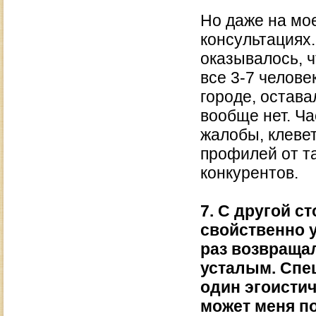
Но даже на мо
консультациях.
оказывалось, ч
все 3-7 челове
городе, остава
вообще нет. Ч
жалобы, клевет
профилей от т
конкурентов.
7. С другой с
свойственно у
раз возвращал
усталым. Спе
один эгоистич
может меня п