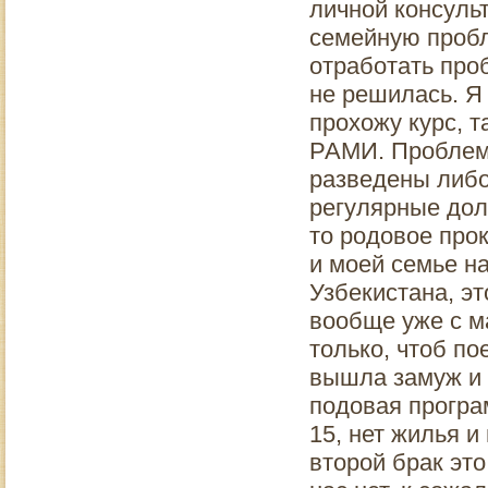
личной консуль
семейную пробл
отработать про
не решилась. Я
прохожу курс, т
РАМИ. Проблема
разведены либо
регулярные дол
то родовое про
и моей семье н
Узбекистана, эт
вообще уже с м
только, чтоб по
вышла замуж и 
подовая програм
15, нет жилья и
второй брак это