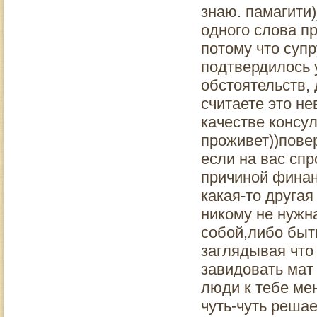
знаю. памагити)
одного слова п
потому что супр
подтвердилось 
обстоятельств, д
считаете это н
качестве консу
проживет))повер
если на вас спр
причиной финанс
какая-то другая
никому не нужна
собой,либо быт
заглядывая что
завидовать мат 
люди к тебе ме
чуть-чуть реша