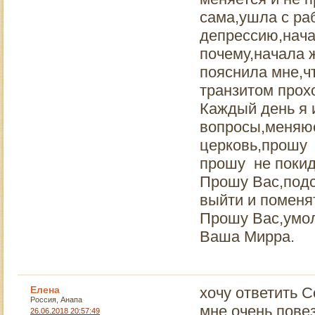
сама,ушла с раб
депрессию,начал
почему,начала 
пояснила мне,ч
транзитом прох
Каждый день я 
вопросы,меняюсь
церковь,прошу 
прошу не покид
Прошу Вас,подс
выйти и поменят
Прошу Вас,умол
Ваша Мирра.
Елена
хочу ответить 
Россия, Анапа
мне очень повез
26.06.2018 20:57:49