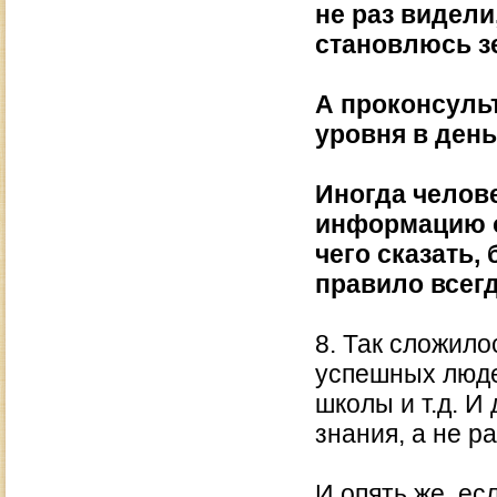
не раз видели
становлюсь з
А проконсуль
уровня в день
Иногда челове
информацию о 
чего сказать, 
правило всегд
8. Так сложило
успешных люде
школы и т.д. И
знания, а не р
И опять же, ес