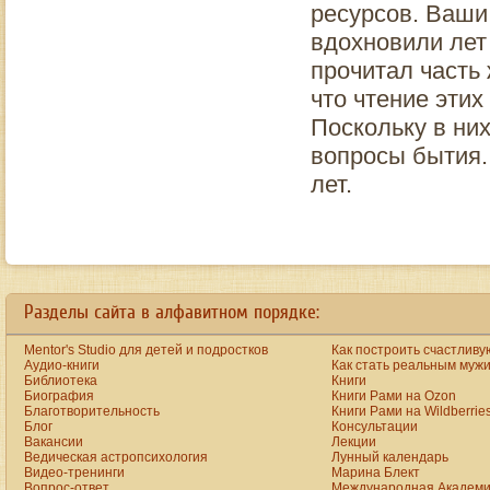
ресурсов. Ваши
вдохновили лет 
прочитал часть
что чтение этих
Поскольку в ни
вопросы бытия.
лет.
a
new
https://www.bestreplicawatchsite.org
Разделы сайта в алфавитном порядке:
online.
date
watches
Mentor's Studio для детей и подростков
Как построить счастливу
for
men
Аудио-книги
Как стать реальным муж
on
Библиотека
Книги
the
Биография
Книги Рами на Ozon
best
Благотворительность
Книги Рами на Wildberrie
replica
Блог
Консультации
site.
Вакансии
Лекции
aaa+
www.vibratorstoy.com
Ведическая астропсихология
Лунный календарь
at
Видео-тренинги
Марина Блект
our
Вопрос-ответ
Международная Академи