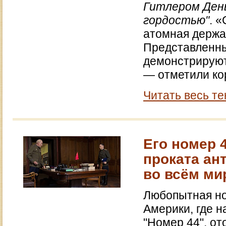
Гитлером Ден
гордостью"
. 
атомная держа
Представленны
демонстрируют
— отметили ко
Читать весь те
Его номер 
проката ан
во всём ми
Любопытная но
Америки, где 
"Номер 44", о