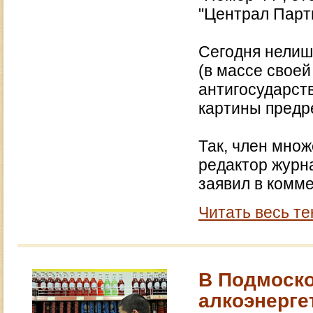
"Централ Парт
Сегодня нелиш
(в массе свое
антигосударст
картины предр
Так, член множ
редактор журн
заявил в комме
Читать весь те
В Подмоско
алкоэнерге