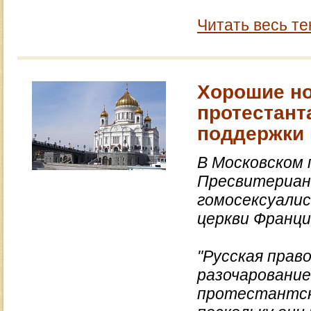
Читать весь те
Хорошие но
протестант
поддержки 
В Московском
Пресвитериан
гомосексуали
церкви Франци
"Русская прав
разочарование
протестантск