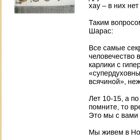
хау – в них н
Таким вопросо
Шарас:
Все самые сек
человечество в
карлики с гипе
«супердуховны
всячиной», не
Лет 10-15, а п
помните, то в
Это мы с вами
Мы живем в Н