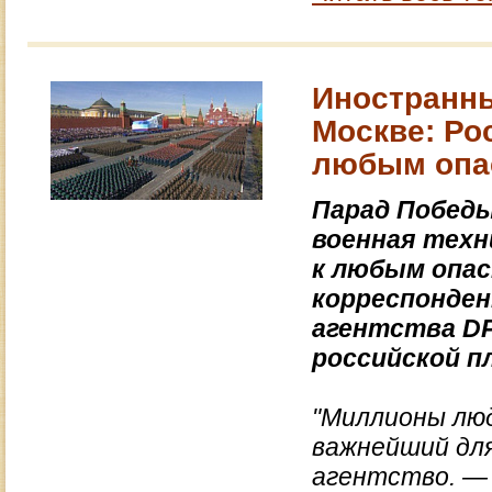
Иностранн
Москве: Рос
любым опа
Парад Победы
военная техн
к любым опа
корреспонде
агентства DP
российской п
"Миллионы лю
важнейший для
агентство. —