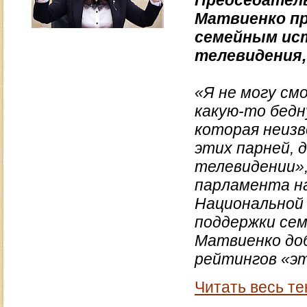
Председател
Матвиенко п
семейным ист
телевидения,
«Я не могу см
какую-то бедн
которая неизв
этих парней, 
телевидении»,
парламента н
Национальной 
поддержки се
Матвиенко доб
рейтингов «эт
Читать весь те